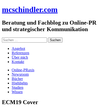
Zum
mc
schindler
.com
Inhalt
springen
Beratung und Fachblog zu Online-PR
und strategischer Kommunikation
Suchen
nach:
Angebot
Referenzen
Über mich
Kontakt
Online-PRaxis
Newsroom
Bücher
Highlights
Studien
Wissen
ECM19 Cover