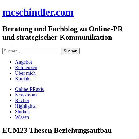
Zum
mc
schindler
.com
Inhalt
springen
Beratung und Fachblog zu Online-PR
und strategischer Kommunikation
Suchen
nach:
Angebot
Referenzen
Über mich
Kontakt
Online-PRaxis
Newsroom
Bücher
Highlights
Studien
Wissen
ECM23 Thesen Beziehungsaufbau