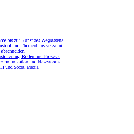
e bis zur Kunst des Weglassens
onstool und Themenhaus verzahnt
 abschneiden
teuerung, Rollen und Prozesse
skommunikation und Newsrooms
KI und Social Media