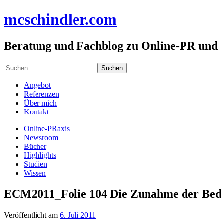
Zum
mc
schindler
.com
Inhalt
springen
Beratung und Fachblog zu Online-PR und
Suchen
nach:
Angebot
Referenzen
Über mich
Kontakt
Online-PRaxis
Newsroom
Bücher
Highlights
Studien
Wissen
ECM2011_Folie 104 Die Zunahme der Bedeu
Veröffentlicht am
6. Juli 2011