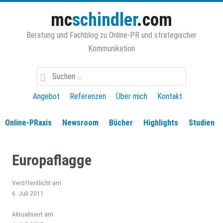
Zum
mc
schindler
.com
Inhalt
springen
Beratung und Fachblog zu Online-PR und strategischer
Kommunikation
Suchen
nach:
Angebot
Referenzen
Über mich
Kontakt
Online-PRaxis
Newsroom
Bücher
Highlights
Studien
Europaflagge
Veröffentlicht am
6. Juli 2011
Aktualisiert am