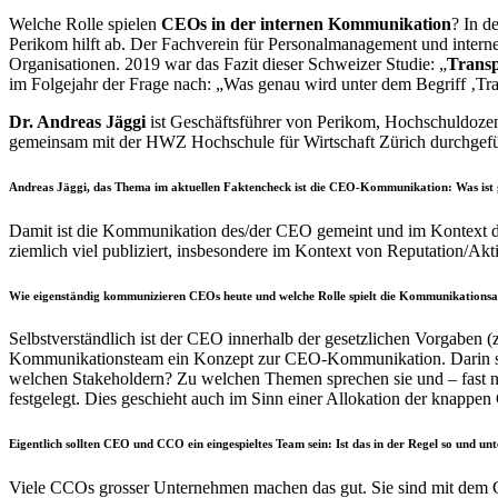
Welche Rolle spielen
CEOs in der internen Kommunikation
? In d
Perikom hilft ab. Der Fachverein für Personalmanagement und interne
Organisationen. 2019 war das Fazit dieser Schweizer Studie: „
Trans
im Folgejahr der Frage nach: „Was genau wird unter dem Begriff ‚Tr
Dr. Andreas Jäggi
ist Geschäftsführer von Perikom, Hochschuldoze
gemeinsam mit der HWZ Hochschule für Wirtschaft Zürich durchgeführ
Andreas Jäggi, das
Thema im aktuellen Faktencheck ist die CEO-Kommunikation: Was ist 
Damit ist die Kommunikation des/der CEO gemeint und im Kontext 
ziemlich viel publiziert, insbesondere im Kontext von Reputation/Ak
Wie eigenständig kommunizieren CEOs heute und welche Rolle spielt die Kommunikations
Selbstverständlich ist der CEO innerhalb der gesetzlichen Vorgaben
Kommunikationsteam ein Konzept zur CEO-Kommunikation. Darin stec
welchen Stakeholdern? Zu welchen Themen sprechen sie und – fast 
festgelegt. Dies geschieht auch im Sinn einer Allokation der knappe
Eigentlich sollten CEO und CCO ein eingespieltes Team sein: Ist das in der Regel so und un
Viele CCOs grosser Unternehmen machen das gut. Sie sind mit dem C