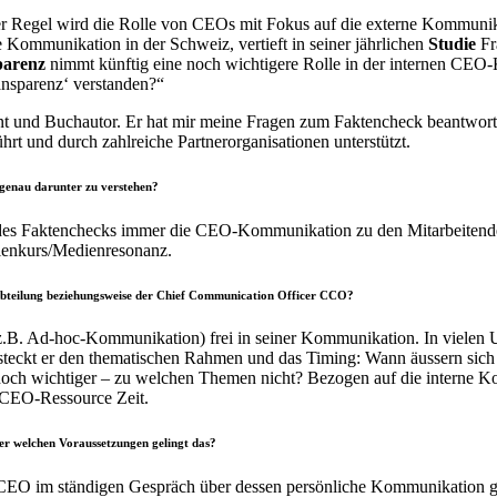
er Regel wird die Rolle von CEOs mit Fokus auf die externe Kommunika
 Kommunikation in der Schweiz, vertieft in seiner jährlichen
Studie
Fr
parenz
nimmt künftig eine noch wichtigere Rolle in der internen CE
ansparenz‘ verstanden?“
nt und Buchautor. Er hat mir meine Fragen zum Faktencheck beantwort
t und durch zahlreiche Partnerorganisationen unterstützt.
genau darunter zu verstehen?
des Faktenchecks immer die CEO-Kommunikation zu den Mitarbeitende
tienkurs/Medienresonanz.
abteilung beziehungsweise der Chief Communication Officer CCO?
 (z.B. Ad-hoc-Kommunikation) frei in seiner Kommunikation. In vielen
kt er den thematischen Rahmen und das Timing: Wann äussern sich d
noch wichtiger – zu welchen Themen nicht? Bezogen auf die interne 
n CEO-Ressource Zeit.
ter welchen Voraussetzungen gelingt das?
EO im ständigen Gespräch über dessen persönliche Kommunikation geg