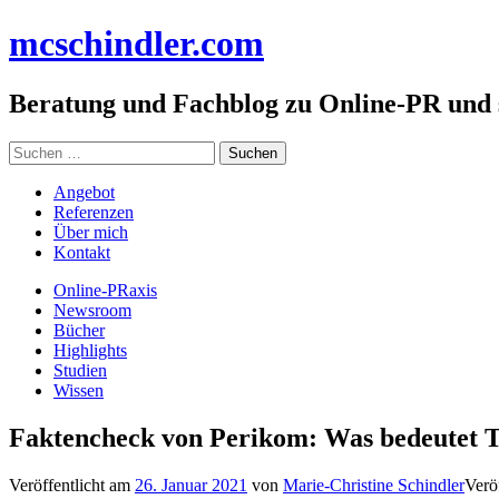
Zum
mc
schindler
.com
Inhalt
springen
Beratung und Fachblog zu Online-PR und
Suchen
nach:
Angebot
Referenzen
Über mich
Kontakt
Online-PRaxis
Newsroom
Bücher
Highlights
Studien
Wissen
Faktencheck von Perikom: Was bedeutet 
Veröffentlicht am
26. Januar 2021
von
Marie-Christine Schindler
Verö