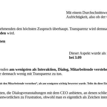
Mit einem Durchschnittsw
Aufrichtigkeit, also ob de
lnehmenden den höchsten Zuspruch überhaupt. Transparenz wird demnac
nden
wird.
ehen
Dieser Aspekt wurde als 
bei 3.09
menden
am wenigsten als Interaktion, Dialog, Mitarbeitende verste
ge demnach wenig mit Transparenz zu tun.
mit den Mitarbeitende verstehen“, als am wenigsten wichtig bewertet wurde. Teilst du diese E
agten, die Dialogveranstaltungen mit dem CEO anbieten, an denen schli
wortlichen zu Frustration, obwohl man es eigentlich als Zeichen inter