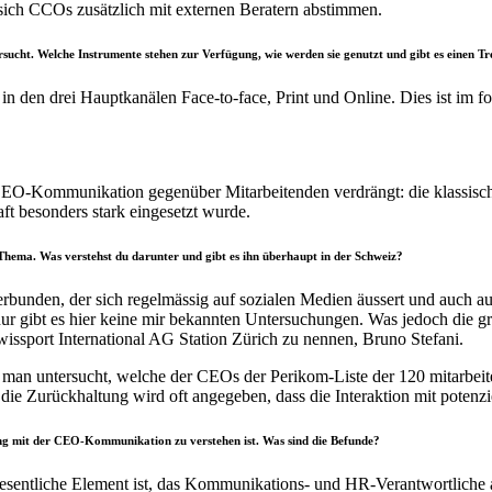
sich CCOs zusätzlich mit externen Beratern abstimmen.
cht. Welche Instrumente stehen zur Verfügung, wie werden sie genutzt und gibt es einen T
in den drei Hauptkanälen Face-to-face, Print und Online. Dies ist im fo
 CEO-Kommunikation gegenüber Mitarbeitenden verdrängt: die klassisc
 besonders stark eingesetzt wurde.
hema. Was verstehst du darunter und gibt es ihn überhaupt in der Schweiz?
rbunden, der sich regelmässig auf sozialen Medien äussert und auch au
nur gibt es hier keine mir bekannten Untersuchungen. Was jedoch die gr
issport International AG Station Zürich zu nennen, Bruno Stefani.
man untersucht, welche der CEOs der Perikom-Liste der 120 mitarbeit
 die Zurückhaltung wird oft angegeben, dass die Interaktion mit potenz
ng mit der CEO-Kommunikation zu verstehen ist. Was sind die Befunde?
 wesentliche Element ist, das Kommunikations- und HR-Verantwortlich