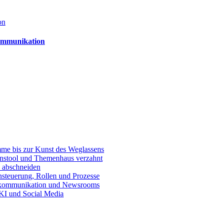
ommunikation
e bis zur Kunst des Weglassens
onstool und Themenhaus verzahnt
 abschneiden
teuerung, Rollen und Prozesse
skommunikation und Newsrooms
KI und Social Media