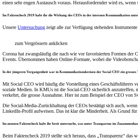
einen sehr engen Austausch voraus. Herausfordernder wird es, wenn 
Im Faktencheck 2019 habt ihr die Wirkung des CEOs in der internen Kommunikation untersu
Unsere
Untersuchung
zeigt alle zur Verfügung stehenden Instrumente 
zum Vergrössern anklicken
Corona hat zwangsläufig die nach wie vor favorisierten Formen der
Events. Übernommen haben Online-Formate, wobei die Videobotschaft
In der jüngeren Vergangenheit war in Kommunikationskreisen der Social CEO ein grosses T
Mit Social CEO wird häufig die Vorstellung eines Geschäftsführers ve
soziale Medien. In KMUs ist die Social-CEO sicherlich anzutreffen, 
verkehrt, die grosse Ausnahme. Hier ist zum Beispiel der CEO von Sw
Die Social-Media-Zurückhaltung der CEOs bestätigt sich auch, wenn 
LinkedIn-Profil aufweisen. Das ist klar die Minderheit. Als Grund für
Im neusten Faktencheck habt ihr breit untersucht, was unter Transparenz im Zusammenha
Beim Faktencheck 2019 stellte sich heraus, dass „Transparenz“ das