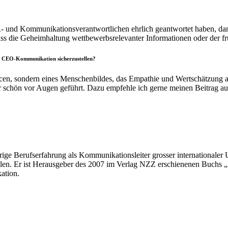
HR- und Kommunikationsverantwortlichen ehrlich geantwortet haben, 
s die Geheimhaltung wettbewerbsrelevanter Informationen oder der f
e CEO-Kommunikation sicherzustellen?
en, sondern eines Menschenbildes, das Empathie und Wertschätzung a
hr schön vor Augen geführt. Dazu empfehle ich gerne meinen Beitrag a
rige Berufserfahrung als Kommunikationsleiter grosser internationaler 
ulen. Er ist Herausgeber des 2007 im Verlag NZZ erschienenen Buchs „I
kation.