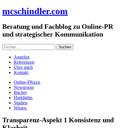
Zum
mc
schindler
.com
Inhalt
springen
Beratung und Fachblog zu Online-PR
und strategischer Kommunikation
Suchen
nach:
Angebot
Referenzen
Über mich
Kontakt
Online-PRaxis
Newsroom
Bücher
Highlights
Studien
Wissen
Transparenz-Aspekt 1 Konsistenz und
Klarheit