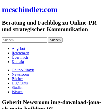
Zum
mc
schindler
.com
Inhalt
springen
Beratung und Fachblog zu Online-PR
und strategischer Kommunikation
Suchen
nach:
Angebot
Referenzen
Über mich
Kontakt
Online-PRaxis
Newsroom
Bücher
Highlights
Studien
Wissen
Geberit Newsroom img-download-jona-
ch-main-building-02