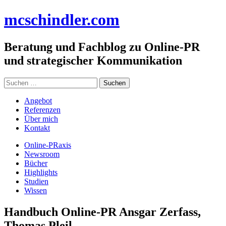
Zum
mc
schindler
.com
Inhalt
springen
Beratung und Fachblog zu Online-PR
und strategischer Kommunikation
Suchen
nach:
Angebot
Referenzen
Über mich
Kontakt
Online-PRaxis
Newsroom
Bücher
Highlights
Studien
Wissen
Handbuch Online-PR Ansgar Zerfass,
Thomas Pleil