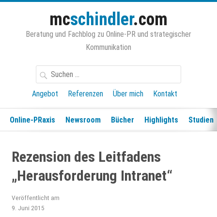
Zum
mc
schindler
.com
Inhalt
springen
Beratung und Fachblog zu Online-PR und strategischer
Kommunikation
Suchen
nach:
Angebot
Referenzen
Über mich
Kontakt
Online-PRaxis
Newsroom
Bücher
Highlights
Studien
Rezension des Leitfadens
„Herausforderung Intranet“
Veröffentlicht am
9. Juni 2015