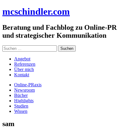
Zum
mc
schindler
.com
Inhalt
springen
Beratung und Fachblog zu Online-PR
und strategischer Kommunikation
Suchen
nach:
Angebot
Referenzen
Über mich
Kontakt
Online-PRaxis
Newsroom
Bücher
Highlights
Studien
Wissen
sam