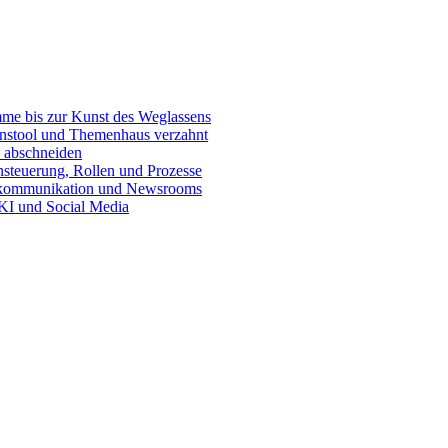
e bis zur Kunst des Weglassens
onstool und Themenhaus verzahnt
 abschneiden
teuerung, Rollen und Prozesse
skommunikation und Newsrooms
KI und Social Media