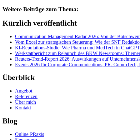
Weitere Beiträge zum Thema:
Kürzlich veröffentlicht
Communication Management Radar 2026: Von der Botschwemm
Vom Excel zur strategischen Steuerung: Wie der SNF Redakti
KI-Reputations-Studie: Wie Pharma und MedTech in ChatGPT
Werkstattbericht zum Relaunch des BKW-Newsrooms: Themens
Reuters-Trend-Report 2026: Auswirkungen auf Unternehmen
Events 2026 für Corporate Communications, PR, CommTech, 
Überblick
Angebot
Referenzen
Über mich
Kontakt
Blog
Online-PRaxis
Newsroom