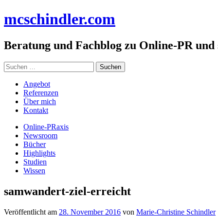
Zum
mc
schindler
.com
Inhalt
springen
Beratung und Fachblog zu Online-PR und
Suchen
nach:
Angebot
Referenzen
Über mich
Kontakt
Online-PRaxis
Newsroom
Bücher
Highlights
Studien
Wissen
samwandert-ziel-erreicht
Veröffentlicht am
28. November 2016
von
Marie-Christine Schindler