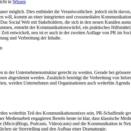
icht in
Wissen
er möglich. Dies entbindet die Verantwortlichen jedoch nicht davon,
n will, kommt an einer integrierten
und crossmedialen Kommunikation n
Das Social Web mit Stakeholdern, die sich in den neuen Kanälen austau
ammen, entsteht der Kommunikationswürfel, ein praktisches Hilfsmitte
 Zeit entwickelt, neu ist er auch in der zweiten Auflage von PR im Socia
tung und Verbreitung der Inhalte.
in
ten in der Unternehmensstruktur gerecht zu werden. Gerade bei grösser
en abgestimmt werden. Zusätzlich benötigt die Verbreitung von Informat
, werden Unternehmen und Organisationen auch weiterhin Agenda Sett
den weiterhin Teil des Kommunikationsmixes sein. PR-Schaffende gewic
er Medienarbeit engagieren Bereits heute ist klar, dass klassische Me
wie (Micro)Blogs, Podcasts, Video(casts) und die Kommunikation in 
chen sie Storytelling und den Aufbau einer Dramaturgie.