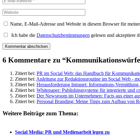
Name, E-Mail-Adresse und Website in diesem Browser für meine
Ich habe die
Datenschutzbestimmungen
gelesen und akzeptiere d
6 Kommentare zu “
Kommunikationswürfel
Zitiert bei:
PR im Social Web: das Handbuch für Kommunikation
Zitiert bei:
Anleitung zur Redaktionsroutine im Social Web - m
Zitiert bei:
Herausforderung Intranet: Informations-Vermittlun
Zitiert bei:
Whitepaper: Publishingsysteme für integrierte und
Zitiert bei:
Der Newsroom im Unternehmen: Facts aus einer aus
Zitiert bei:
Personal Branding: Meine Tipps zum Aufbau von Re
Weitere Beiträge zum Thema:
Social Media: PR und Medienarbeit legen zu