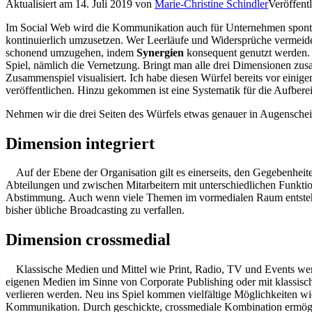
Aktualisiert am
14. Juli 2019
von
Marie-Christine Schindler
Veröffentl
Im Social Web wird die Kommunikation auch für Unternehmen spontan
kontinuierlich umzusetzen. Wer Leerläufe und Widersprüche vermeide
schonend umzugehen, indem
Synergien
konsequent genutzt werden. 
Spiel, nämlich die Vernetzung. Bringt man alle drei Dimensionen zus
Zusammenspiel visualisiert. Ich habe diesen Würfel bereits vor einiger
veröffentlichen. Hinzu gekommen ist eine Systematik für die Aufberei
Nehmen wir die drei Seiten des Würfels etwas genauer in Augensche
Dimension integriert
Auf der Ebene der Organisation gilt es einerseits, den Gegebenhei
Abteilungen und zwischen Mitarbeitern mit unterschiedlichen Funktion
Abstimmung. Auch wenn viele Themen im vormedialen Raum entstehen
bisher übliche Broadcasting zu verfallen.
Dimension crossmedial
Klassische Medien und Mittel wie Print, Radio, TV und Events wer
eigenen Medien im Sinne von Corporate Publishing oder mit klassisch
verlieren werden. Neu ins Spiel kommen vielfältige Möglichkeiten 
Kommunikation. Durch geschickte, crossmediale Kombination ermögli