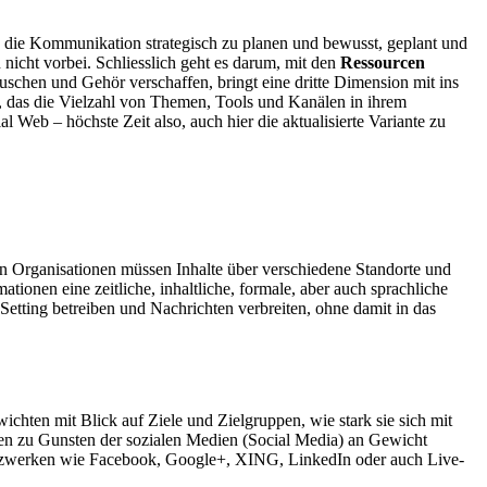
 die Kommunikation strategisch zu planen und bewusst, geplant und
icht vorbei. Schliesslich geht es darum, mit den
Ressourcen
schen und Gehör verschaffen, bringt eine dritte Dimension mit ins
l, das die Vielzahl von Themen, Tools und Kanälen in ihrem
l Web – höchste Zeit also, auch hier die aktualisierte Variante zu
en Organisationen müssen Inhalte über verschiedene Standorte und
ionen eine zeitliche, inhaltliche, formale, aber auch sprachliche
ing betreiben und Nachrichten verbreiten, ohne damit in das
hten mit Blick auf Ziele und Zielgruppen, wie stark sie sich mit
dien zu Gunsten der sozialen Medien (Social Media) an Gewicht
Netzwerken wie Facebook, Google+, XING, LinkedIn oder auch Live-