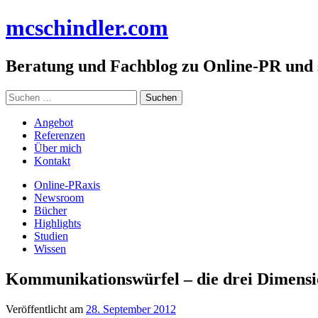
Zum
mc
schindler
.com
Inhalt
springen
Beratung und Fachblog zu Online-PR und
Suchen
nach:
Angebot
Referenzen
Über mich
Kontakt
Online-PRaxis
Newsroom
Bücher
Highlights
Studien
Wissen
Kommunikationswürfel – die drei Dimens
Veröffentlicht am
28. September 2012