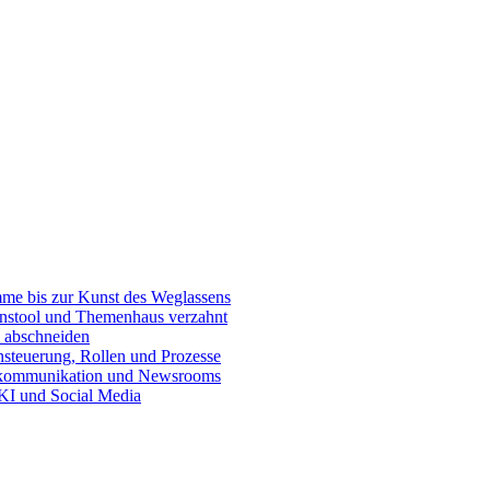
e bis zur Kunst des Weglassens
onstool und Themenhaus verzahnt
 abschneiden
teuerung, Rollen und Prozesse
skommunikation und Newsrooms
KI und Social Media