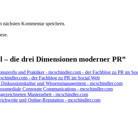
n nächsten Kommentar speichern.
iese.
 – die drei Dimensionen moderner PR
”
sprofis und Praktiker - mcschindler.com - der Fachblog zu PR im So
cschindler.com - der Fachblog zu PR im Social Web
g, Diskussionskultur und Wissensmanagement - mcschindler.com
 crossmediale Corporate Communications - mcschindler.com
gezeichneten Masterarbeit - mcschindler.com
ichweite und Online-Reputation - mcschindler.com