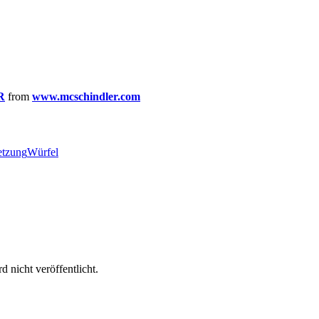
R
from
www.mcschindler.com
etzung
Würfel
 nicht veröffentlicht.