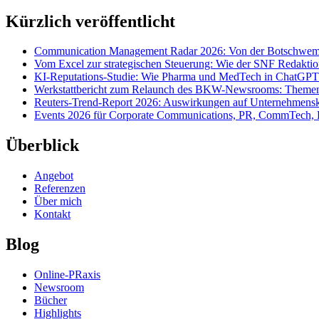
Kürzlich veröffentlicht
Communication Management Radar 2026: Von der Botschwemm
Vom Excel zur strategischen Steuerung: Wie der SNF Redakti
KI-Reputations-Studie: Wie Pharma und MedTech in ChatGPT
Werkstattbericht zum Relaunch des BKW-Newsrooms: Themens
Reuters-Trend-Report 2026: Auswirkungen auf Unternehmen
Events 2026 für Corporate Communications, PR, CommTech, 
Überblick
Angebot
Referenzen
Über mich
Kontakt
Blog
Online-PRaxis
Newsroom
Bücher
Highlights