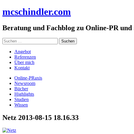
Zum
mc
schindler
.com
Inhalt
springen
Beratung und Fachblog zu Online-PR und
Suchen
nach:
Angebot
Referenzen
Über mich
Kontakt
Online-PRaxis
Newsroom
Bücher
Highlights
Studien
Wissen
Netz 2013-08-15 18.16.33