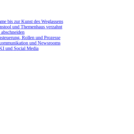
e bis zur Kunst des Weglassens
onstool und Themenhaus verzahnt
 abschneiden
teuerung, Rollen und Prozesse
skommunikation und Newsrooms
KI und Social Media