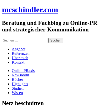
Zum
mc
schindler
.com
Inhalt
springen
Beratung und Fachblog zu Online-PR
und strategischer Kommunikation
Suchen
nach:
Angebot
Referenzen
Über mich
Kontakt
Online-PRaxis
Newsroom
Bücher
Highlights
Studien
Wissen
Netz beschnitten