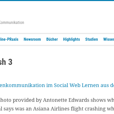
 Kommunikation
line-PRaxis
Newsroom
Bücher
Highlights
Studien
Wisse
sh 3
photo provided by Antonette Edwards shows wha
al says was an Asiana Airlines flight crashing w