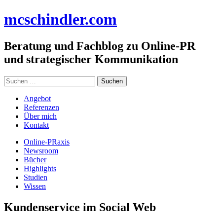
Zum
mc
schindler
.com
Inhalt
springen
Beratung und Fachblog zu Online-PR
und strategischer Kommunikation
Suchen
nach:
Angebot
Referenzen
Über mich
Kontakt
Online-PRaxis
Newsroom
Bücher
Highlights
Studien
Wissen
Kundenservice im Social Web