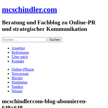
Zum
mc
schindler
.com
Inhalt
springen
Beratung und Fachblog zu Online-PR
und strategischer Kommunikation
Suchen
nach:
Angebot
Referenzen
Über mich
Kontakt
Online-PRaxis
Newsroom
Bücher
Highlights
Studien
Wissen
mcschindlercom-blog-abonnieren-
648×648