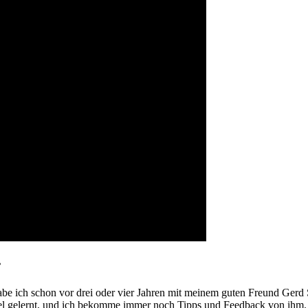
?
habe ich schon vor drei oder vier Jahren mit meinem guten Freund Ger
el gelernt, und ich bekomme immer noch Tipps und Feedback von ihm.