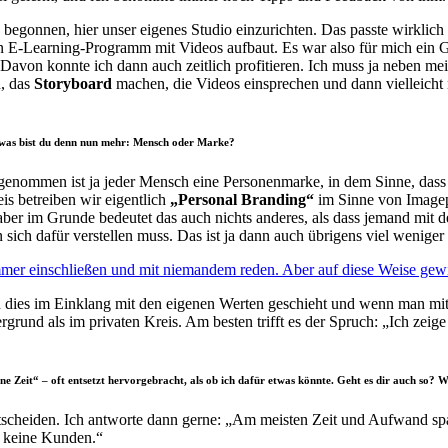
onnen, hier unser eigenes Studio einzurichten. Das passte wirklich i
n E-Learning-Programm mit Videos aufbaut. Es war also für mich ein Glü
Davon konnte ich dann auch zeitlich profitieren. Ich muss ja neben mei
n, das
Storyboard
machen, die Videos einsprechen und dann vielleicht n
, was bist du denn nun mehr: Mensch oder Marke?
 genommen ist ja jeder Mensch eine Personenmarke, in dem Sinne, dass 
s betreiben wir eigentlich
„Personal Branding“
im Sinne von Imagepf
ber im Grunde bedeutet das auch nichts anderes, als dass jemand mit
 sich dafür verstellen muss. Das ist ja dann auch übrigens viel weniger
mmer einschließen und mit niemandem reden. Aber auf diese Weise ge
nn dies im Einklang mit den eigenen Werten geschieht und wenn man mi
rund als im privaten Kreis. Am besten trifft es der Spruch: „Ich zeige ö
Zeit“ – oft entsetzt hervorgebracht, als ob ich dafür etwas könnte. Geht es dir auch so? 
t entscheiden. Ich antworte dann gerne: „Am meisten Zeit und Aufwand 
h keine Kunden.“