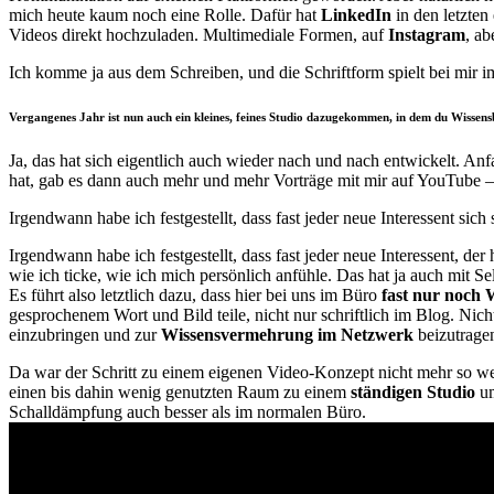
mich heute kaum noch eine Rolle. Dafür hat
LinkedIn
in den letzten
Videos direkt hochzuladen. Multimediale Formen, auf
Instagram
, ab
Ich komme ja aus dem Schreiben, und die Schriftform spielt bei mir im
Vergangenes Jahr ist nun auch ein kleines, feines Studio dazugekommen, in dem du Wissens
Ja, das hat sich eigentlich auch wieder nach und nach entwickelt. An
hat, gab es dann auch mehr und mehr Vorträge mit mir auf YouTube –
Irgendwann habe ich festgestellt, dass fast jeder neue Interessent si
Irgendwann habe ich festgestellt, dass fast jeder neue Interessent, d
wie ich ticke, wie ich mich persönlich anfühle. Das hat ja auch mit Se
Es führt also letztlich dazu, dass hier bei uns im Büro
fast nur noch
gesprochenem Wort und Bild teile, nicht nur schriftlich im Blog. Nic
einzubringen und zur
Wissensvermehrung im Netzwerk
beizutrage
Da war der Schritt zu einem eigenen Video-Konzept nicht mehr so we
einen bis dahin wenig genutzten Raum zu einem
ständigen Studio
um
Schalldämpfung auch besser als im normalen Büro.