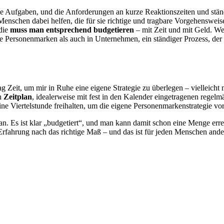
ue Aufgaben, und die Anforderungen an kurze Reaktionszeiten und ständi
nschen dabei helfen, die für sie richtige und tragbare Vorgehenswei
 die
muss man entsprechend budgetieren
– mit Zeit und mit Geld. We
 Personenmarken als auch in Unternehmen, ein ständiger Prozess, der si
g Zeit, um mir in Ruhe eine eigene Strategie zu überlegen – vielleicht
in
Zeitplan
, idealerweise mit fest in den Kalender eingetragenen regel
eine Viertelstunde freihalten, um die eigene Personenmarkenstrategie v
d an. Es ist klar „budgetiert“, und man kann damit schon eine Menge err
Erfahrung nach das richtige Maß – und das ist für jeden Menschen ander