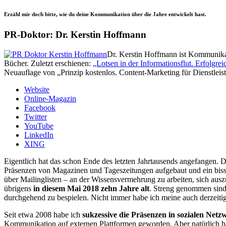
Erzähl mir doch bitte, wie du deine Kommunikation über die Jahre entwickelt hast.
PR-Doktor: Dr. Kerstin Hoffmann
Dr. Kerstin Hoffmann ist Kommunikati
Bücher. Zuletzt erschienen:
„Lotsen in der Informationsflut. Erfolg
Neuauflage von „Prinzip kostenlos. Content-Marketing für Dienstleiste
Website
Online-Magazin
Facebook
Twitter
YouTube
LinkedIn
XING
Eigentlich hat das schon Ende des letzten Jahrtausends angefangen. Da
Präsenzen von Magazinen und Tageszeitungen aufgebaut und ein bissc
über Mailinglisten – an der Wissensvermehrung zu arbeiten, sich au
übrigens
in diesem Mai 2018 zehn Jahre alt
. Streng genommen sind z
durchgehend zu bespielen. Nicht immer habe ich meine auch derzeitig
Seit etwa 2008 habe ich
sukzessive die Präsenzen in sozialen Net
Kommunikation auf externen Plattformen geworden. Aber natürlich ha