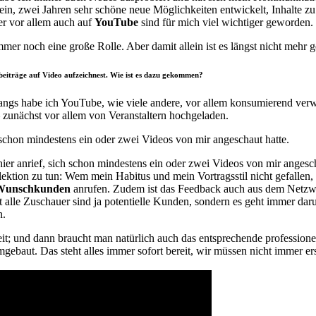
 ein, zwei Jahren sehr schöne neue Möglichkeiten entwickelt, Inhalte zu
er vor allem auch auf
YouTube
sind für mich viel wichtiger geworden.
mer noch eine große Rolle. Aber damit allein ist es längst nicht mehr g
beiträge auf Video aufzeichnest. Wie ist es dazu gekommen?
fangs habe ich YouTube, wie viele andere, vor allem konsumierend verw
 zunächst vor allem von Veranstaltern hochgeladen.
ch schon mindestens ein oder zwei Videos von mir angeschaut hatte.
er hier anrief, sich schon mindestens ein oder zwei Videos von mir ange
lektion zu tun: Wem mein Habitus und mein Vortragsstil nicht gefallen, 
 Wunschkunden
anrufen. Zudem ist das Feedback auch aus dem Netzwe
ht alle Zuschauer sind ja potentielle Kunden, sondern es geht immer da
n.
it; und dann braucht man natürlich auch das entsprechende professio
gebaut. Das steht alles immer sofort bereit, wir müssen nicht immer ers