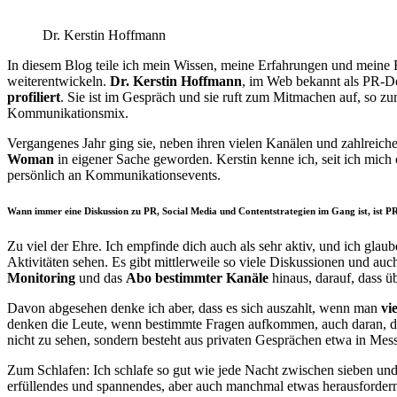
Dr. Kerstin Hoffmann
In diesem Blog teile ich mein Wissen, meine Erfahrungen und meine F
weiterentwickeln.
Dr. Kerstin Hoffmann
, im Web bekannt als PR-Dok
profiliert
. Sie ist im Gespräch und sie ruft zum Mitmachen auf, so z
Kommunikationsmix.
Vergangenes Jahr ging sie, neben ihren vielen Kanälen und zahlreich
Woman
in eigener Sache geworden. Kerstin kenne ich, seit ich mich
persönlich an Kommunikationsevents.
Wann immer eine Diskussion zu PR, Social Media und Contentstrategien im Gang ist, ist PR
Zu viel der Ehre. Ich empfinde dich auch als sehr aktiv, und ich gla
Aktivitäten sehen. Es gibt mittlerweile so viele Diskussionen und a
Monitoring
und das
Abo bestimmter Kanäle
hinaus, darauf, dass ü
Davon abgesehen denke ich aber, dass es sich auszahlt, wenn man
vi
denken die Leute, wenn bestimmte Fragen aufkommen, auch daran, dic
nicht zu sehen, sondern besteht aus privaten Gesprächen etwa in Mes
Zum Schlafen: Ich schlafe so gut wie jede Nacht zwischen sieben und
erfüllendes und spannendes, aber auch manchmal etwas herausfordernd