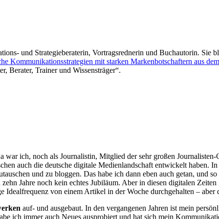
ons- und Strategieberaterin, Vortragsrednerin und Buchautorin. Sie blo
reiche Kommunikationsstrategien mit starken Markenbotschaftern aus d
r, Berater, Trainer und Wissensträger“.
 war ich, noch als Journalistin, Mitglied der sehr großen Journalisten
hen auch die deutsche digitale Medienlandschaft entwickelt haben. In
szutauschen und zu bloggen. Das habe ich dann eben auch getan, und s
ehn Jahre noch kein echtes Jubiläum. Aber in diesen digitalen Zeiten i
e Idealfrequenz von einem Artikel in der Woche durchgehalten – aber 
zwerken
auf- und ausgebaut. In den vergangenen Jahren ist mein persön
be ich immer auch Neues ausprobiert und hat sich mein Kommunikation