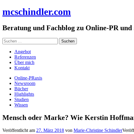
Zum
mc
schindler
.com
Inhalt
springen
Beratung und Fachblog zu Online-PR und
Suchen
nach:
Angebot
Referenzen
Über mich
Kontakt
Online-PRaxis
Newsroom
Bücher
Highlights
Studien
Wissen
Mensch oder Marke? Wie Kerstin Hoffman
Veröffentlicht am
27. März 2018
von
Marie-Christine Schindler
Veröff