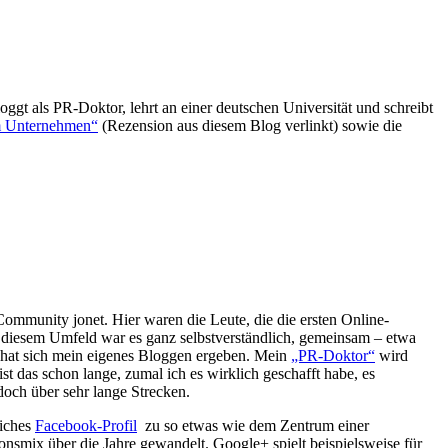
ggt als PR-Doktor, lehrt an einer deutschen Universität und schreibt
em Unternehmen“
(Rezension aus diesem Blog verlinkt) sowie die
-Community jonet. Hier waren die Leute, die die ersten Online-
 diesem Umfeld war es ganz selbstverständlich, gemeinsam – etwa
o hat sich mein eigenes Bloggen ergeben. Mein
„PR-Doktor“
wird
st das schon lange, zumal ich es wirklich geschafft habe, es
doch über sehr lange Strecken.
liches
Facebook-Profil
zu so etwas wie dem Zentrum einer
smix über die Jahre gewandelt. Google+ spielt beispielsweise für