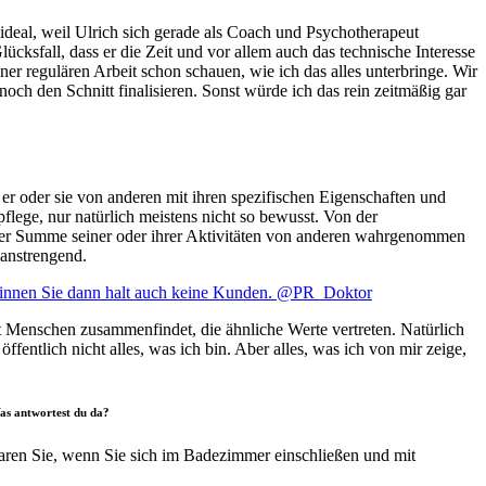
deal, weil Ulrich sich gerade als Coach und Psychotherapeut
cksfall, dass er die Zeit und vor allem auch das technische Interesse
ner regulären Arbeit schon schauen, wie ich das alles unterbringe. Wir
och den Schnitt finalisieren. Sonst würde ich das rein zeitmäßig gar
er oder sie von anderen mit ihren spezifischen Eigenschaften und
lege, nur natürlich meistens nicht so bewusst. Von der
 der Summe seiner oder ihrer Aktivitäten von anderen wahrgenommen
 anstrengend.
winnen Sie dann halt auch keine Kunden. @PR_Doktor
t Menschen zusammenfindet, die ähnliche Werte vertreten. Natürlich
ffentlich nicht alles, was ich bin. Aber alles, was ich von mir zeige,
Was antwortest du da?
sparen Sie, wenn Sie sich im Badezimmer einschließen und mit