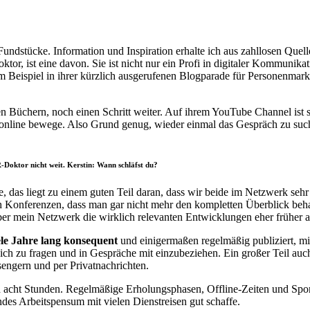
undstücke. Information und Inspiration erhalte ich aus zahllosen Que
tor, ist eine davon. Sie ist nicht nur ein Profi in digitaler Kommunikat
um Beispiel in ihrer kürzlich ausgerufenen Blogparade für Personenma
en Büchern, noch einen Schritt weiter. Auf ihrem YouTube Channel ist 
 online bewege. Also Grund genug, wieder einmal das Gespräch zu suche
-Doktor nicht weit. Kerstin: Wann schläfst du?
ube, das liegt zu einem guten Teil daran, dass wir beide im Netzwerk se
uch Konferenzen, dass man gar nicht mehr den kompletten Überblick beha
ber mein Netzwerk die wirklich relevanten Entwicklungen eher früher 
ele Jahre lang konsequent
und einigermaßen regelmäßig publiziert, mit
h zu fragen und in Gespräche mit einzubeziehen. Ein großer Teil auch
sengern und per Privatnachrichten.
 acht Stunden. Regelmäßige Erholungsphasen, Offline-Zeiten und Sport a
es Arbeitspensum mit vielen Dienstreisen gut schaffe.