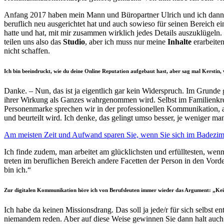
Anfang 2017 haben mein Mann und Büropartner Ulrich und ich dann beg
beruflich neu ausgerichtet hat und auch sowieso für seinen Bereich ei
hatte und hat, mit mir zusammen wirklich jedes Details auszuklügeln. 
teilen uns also das
Studio
, aber ich muss nur meine
Inhalte
erarbeite
nicht schaffen.
Ich bin beeindruckt, wie du deine Online Reputation aufgebaut hast, aber sag mal Kerstin
Danke. – Nun, das ist ja eigentlich gar kein Widerspruch. Im Grunde
ihrer Wirkung als Ganzes wahrgenommen wird. Selbst im Familienkrei
Personenmarke sprechen wir in der professionellen Kommunikation, a
und beurteilt wird. Ich denke, das gelingt umso besser, je weniger man
Am meisten Zeit und Aufwand sparen Sie, wenn Sie sich im Badezi
Ich finde zudem, man arbeitet am glücklichsten und erfülltesten, we
treten im beruflichen Bereich andere Facetten der Person in den Vorderg
bin ich.“
Zur digitalen Kommunikation höre ich von Berufsleuten immer wieder das Argument: „Keine 
Ich habe da keinen Missionsdrang. Das soll ja jede/r für sich selbs
niemandem reden. Aber auf diese Weise gewinnen Sie dann halt auc