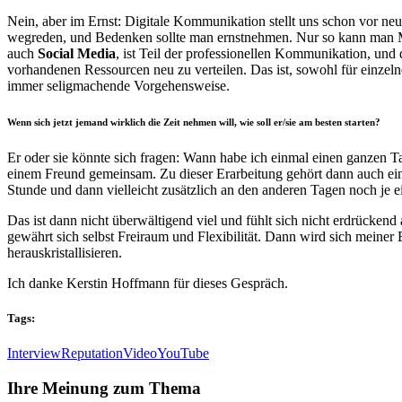
Nein, aber im Ernst: Digitale Kommunikation stellt uns schon vor ne
wegreden, und Bedenken sollte man ernstnehmen. Nur so kann man Me
auch
Social Media
, ist Teil der professionellen Kommunikation, und
vorhandenen Ressourcen neu zu verteilen. Das ist, sowohl für einzelne
immer seligmachende Vorgehensweise.
Wenn sich jetzt jemand wirklich die Zeit nehmen will, wie soll er/sie am besten starten?
Er oder sie könnte sich fragen: Wann habe ich einmal einen ganzen Ta
einem Freund gemeinsam. Zu dieser Erarbeitung gehört dann auch e
Stunde und dann vielleicht zusätzlich an den anderen Tagen noch je 
Das ist dann nicht überwältigend viel und fühlt sich nicht erdrücken
gewährt sich selbst Freiraum und Flexibilität. Dann wird sich meiner 
herauskristallisieren.
Ich danke Kerstin Hoffmann für dieses Gespräch.
Tags:
Interview
Reputation
Video
YouTube
Ihre Meinung zum Thema