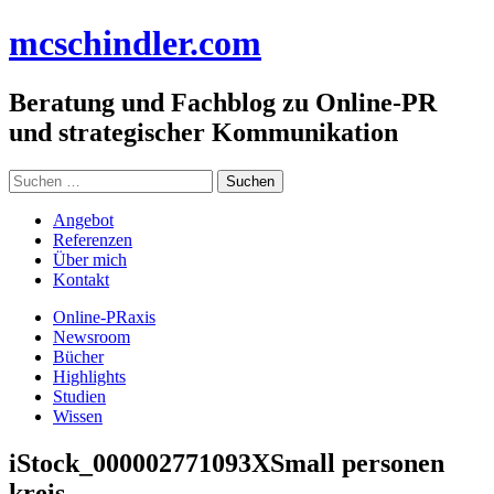
Zum
mc
schindler
.com
Inhalt
springen
Beratung und Fachblog zu Online-PR
und strategischer Kommunikation
Suchen
nach:
Angebot
Referenzen
Über mich
Kontakt
Online-PRaxis
Newsroom
Bücher
Highlights
Studien
Wissen
iStock_000002771093XSmall personen
kreis