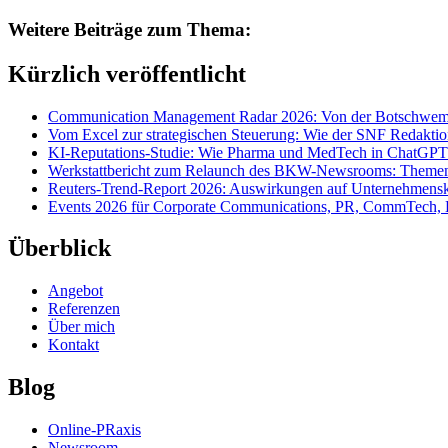
Weitere Beiträge zum Thema:
Kürzlich veröffentlicht
Communication Management Radar 2026: Von der Botschwemm
Vom Excel zur strategischen Steuerung: Wie der SNF Redakti
KI-Reputations-Studie: Wie Pharma und MedTech in ChatGPT
Werkstattbericht zum Relaunch des BKW-Newsrooms: Themens
Reuters-Trend-Report 2026: Auswirkungen auf Unternehmen
Events 2026 für Corporate Communications, PR, CommTech, 
Überblick
Angebot
Referenzen
Über mich
Kontakt
Blog
Online-PRaxis
Newsroom