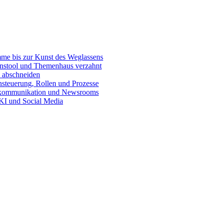
e bis zur Kunst des Weglassens
onstool und Themenhaus verzahnt
 abschneiden
teuerung, Rollen und Prozesse
skommunikation und Newsrooms
KI und Social Media