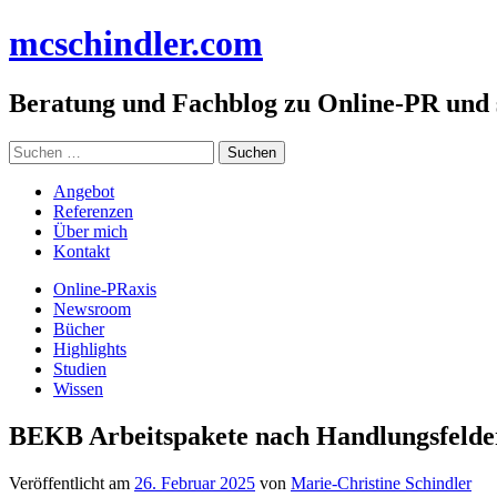
Zum
mc
schindler
.com
Inhalt
springen
Beratung und Fachblog zu Online-PR und
Suchen
nach:
Angebot
Referenzen
Über mich
Kontakt
Online-PRaxis
Newsroom
Bücher
Highlights
Studien
Wissen
BEKB Arbeitspakete nach Handlungsfelde
Veröffentlicht am
26. Februar 2025
von
Marie-Christine Schindler