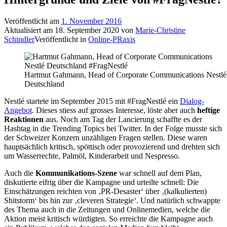
Veröffentlicht am
1. November 2016
Aktualisiert am
18. September 2020
von
Marie-Christine
Schindler
Veröffentlicht in
Online-PRaxis
Hartmut Gahmann, Head of Corporate Communications Nestlé
Deutschland
Nestlé startete im September 2015 mit #FragNestlé ein
Dialog-
Angebot
. Dieses stiess auf grosses Interesse, löste aber auch
heftige
Reaktionen
aus. Noch am Tag der Lancierung schaffte es der
Hashtag in die Trending Topics bei Twitter. In der Folge musste sich
der Schweizer Konzern unzähligen Fragen stellen. Diese waren
hauptsächlich kritisch, spöttisch oder provozierend und drehten sich
um Wasserrechte, Palmöl, Kinderarbeit und Nespresso.
Auch die
Kommunikations-Szene
war schnell auf dem Plan,
diskutierte eifrig über die Kampagne und urteilte schnell: Die
Einschätzungen reichten von ‚PR-Desaster‘ über ‚(kalkulierten)
Shitstorm‘ bis hin zur ‚cleveren Strategie‘. Und natürlich schwappte
des Thema auch in die Zeitungen und Onlinemedien, welche die
Aktion meist kritisch würdigten. So erreichte die Kampagne auch