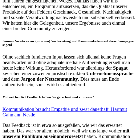
fünf Jahren eingeschlagenen Weges. Damals haben wir uns
entschieden, ein Programm aufzusetzen, das die Qualität unserer
Produkte auf den Feldern Geschmack, Gesundheit, Nachhaltigkeit
und soziale Verantwortung nachweislich und substanziell verbessert.
Wir hatten hier die Gelegenheit, unsere Ergebnisse auch einmal
einer breiten Community zu zeigen.
Können Sie etwas zur (internen) Vorbereitung und Kommunikation auf diese Kampagne
sagen?
Ohne sachlich fundierten Input lassen sich allemal keine Fragen
beantworten und ohne adäquate mediale Aufbereitung erzielt man
heute keine Wirkung. Herausfordernd war allerdings der
Spagat
zwischen einer zuweilen juristisch exakten
Unternehmenssprache
und dem
Jargon der Netzcommunity
. Dies muss am Ende
authentisch sein, sonst wirkt es anbiedernd.
Mit welcher Art Feedback haben Sie gerechnet und von wem?
Kommunikation braucht Empathie und zwar dauerhaft. Hartmut
Gahmann Nestlé
Das Feedback ist in etwa so ausgefallen, wie wir das erwartet
haben. Das war vor allem möglich, weil wir uns lange vorher
mit
unserem Publikum auseinandergesetzt
haben. Kommunikation