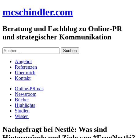
Zum
mc
schindler
.com
Inhalt
springen
Beratung und Fachblog zu Online-PR
und strategischer Kommunikation
Suchen
nach:
Angebot
Referenzen
Über mich
Kontakt
Online-PRaxis
Newsroom
Bücher
Highlights
Studien
Wissen
Nachgefragt bei Nestlé: Was sind
Hintergründe und Ziele von #FragNestlé?