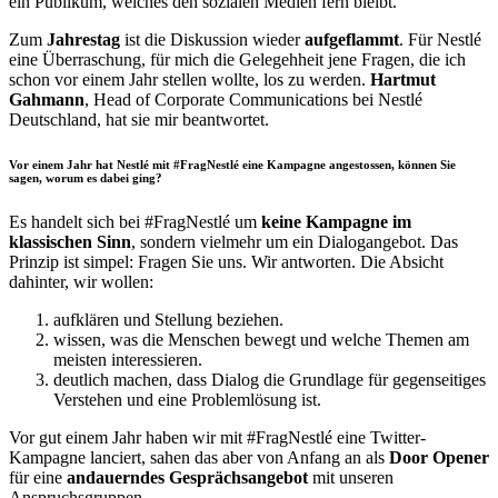
ein Publikum, welches den sozialen Medien fern bleibt.
Zum
Jahrestag
ist die Diskussion wieder
aufgeflammt
. Für Nestlé
eine Überraschung, für mich die Gelegehheit jene Fragen, die ich
schon vor einem Jahr stellen wollte, los zu werden.
Hartmut
Gahmann
, Head of Corporate Communications bei Nestlé
Deutschland, hat sie mir beantwortet.
Vor einem Jahr hat Nestlé mit #FragNestlé eine Kampagne angestossen, können Sie
sagen, worum es dabei ging?
Es handelt sich bei #FragNestlé um
keine Kampagne im
klassischen Sinn
, sondern vielmehr um ein Dialogangebot. Das
Prinzip ist simpel: Fragen Sie uns. Wir antworten. Die Absicht
dahinter, wir wollen:
aufklären und Stellung beziehen.
wissen, was die Menschen bewegt und welche Themen am
meisten interessieren.
deutlich machen, dass Dialog die Grundlage für gegenseitiges
Verstehen und eine Problemlösung ist.
Vor gut einem Jahr haben wir mit #FragNestlé eine Twitter-
Kampagne lanciert, sahen das aber von Anfang an als
Door Opener
für eine
andauerndes Gesprächsangebot
mit unseren
Anspruchsgruppen.