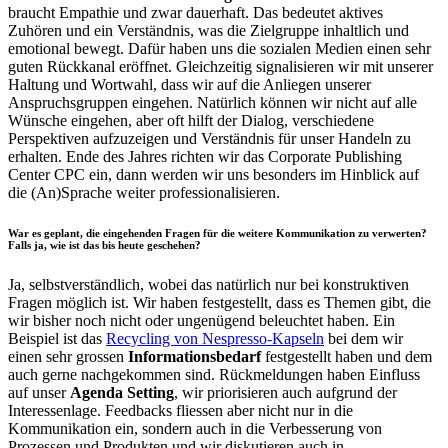
braucht Empathie und zwar dauerhaft. Das bedeutet aktives
Zuhören und ein Verständnis, was die Zielgruppe inhaltlich und
emotional bewegt. Dafür haben uns die sozialen Medien einen sehr
guten Rückkanal eröffnet. Gleichzeitig signalisieren wir mit unserer
Haltung und Wortwahl, dass wir auf die Anliegen unserer
Anspruchsgruppen eingehen. Natürlich können wir nicht auf alle
Wünsche eingehen, aber oft hilft der Dialog, verschiedene
Perspektiven aufzuzeigen und Verständnis für unser Handeln zu
erhalten. Ende des Jahres richten wir das Corporate Publishing
Center CPC ein, dann werden wir uns besonders im Hinblick auf
die (An)Sprache weiter professionalisieren.
War es geplant, die eingehenden Fragen für die weitere Kommunikation zu verwerten?
Falls ja, wie ist das bis heute geschehen?
Ja, selbstverständlich, wobei das natürlich nur bei konstruktiven
Fragen möglich ist. Wir haben festgestellt, dass es Themen gibt, die
wir bisher noch nicht oder ungenügend beleuchtet haben. Ein
Beispiel ist das
Recycling von Nespresso-Kapseln
bei dem wir
einen sehr grossen
Informationsbedarf
festgestellt haben und dem
auch gerne nachgekommen sind. Rückmeldungen haben Einfluss
auf unser
Agenda Setting
, wir priorisieren auch aufgrund der
Interessenlage. Feedbacks fliessen aber nicht nur in die
Kommunikation ein, sondern auch in die Verbesserung von
Prozessen und Produkten und wir diskutieren auch in