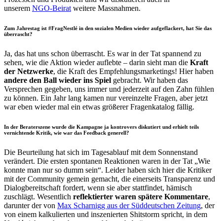
unserem
NGO-Beirat
weitere Massnahmen.
Zum Jahrestag ist #FragNestlé in den sozialen Medien wieder aufgeflackert, hat Sie das
überrascht?
Ja, das hat uns schon überrascht. Es war in der Tat spannend zu
sehen, wie die Aktion wieder auflebte – darin sieht man die
Kraft
der Netzwerke
, die Kraft des Empfehlungsmarketings! Hier haben
andere den Ball wieder ins Spiel
gebracht. Wir haben das
Versprechen gegeben, uns immer und jederzeit auf den Zahn fühlen
zu können. Ein Jahr lang kamen nur vereinzelte Fragen, aber jetzt
war eben wieder mal ein etwas größerer Fragenkatalog fällig.
In der Beraterszene wurde die Kampagne ja kontrovers diskutiert und erhielt teils
vernichtende Kritik, wie war das Feedback generell?
Die Beurteilung hat sich im Tagesablauf mit dem Sonnenstand
verändert. Die ersten spontanen Reaktionen waren in der Tat „Wie
konnte man nur so dumm sein“. Leider haben sich hier die Kritiker
mit der Community gemein gemacht, die einerseits Transparenz und
Dialogbereitschaft fordert, wenn sie aber stattfindet, hämisch
zuschlägt. Wesentlich
reflektierter waren spätere Kommentare
,
darunter der von
Max Scharnigg aus der Süddeutschen Zeitung
, der
von einem kalkulierten und inszenierten Shitstorm spricht, in dem