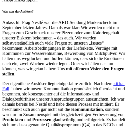
Was war der Auslöser?
Anlass für Frag Nestlé war die ARD-Sendung Markencheck im
September letzten Jahres. Damals war klar: Wir werden nicht nur
Fragen zum Geschmack unserer Pizzen oder zum Kaloriengehalt
unserer Eiskrem bekommen – das auch. Wir werden
selbstverständlich auch viele Fragen zu unseren „Issues“
bekommen: Arbeitsbedingungen in der Lieferkette, Verträge mit
Kommunen zur Wasserentnahme, Bewerbung von Milchpulver. Wir
hätten uns wegducken und hoffen können, dass sich die Emotionen
nach ein, zwei Wochen wieder legen. Oder wir hätten das tun
können, was wir getan haben: Uns
mit offenem Visier den Fragen
stellen
.
Der eigentliche Auslöser liegt einige Jahre zurück. Nach dem
kit kat
Fall
haben wir unsere Kommunikation grundsätzlich überdacht und
begonnen, sie konsequenter auf die Informations- und
Dialogbedürfnisse unserer Anspruchsgruppen auszurichten. Ich war
damals bereits bei Nestlé und habe diesen Prozess mit initiiert. Er
beschränkt sich auch gar nicht auf die
Kommunikation
, sondern
war nur im Zusammenspiel mit der gleichzeitigen Verbesserung von
Produkten
und
Prozessen
glaubwürdig und erfolgreich. Es handelt
sich um das sogenannte Qualitätsprogramm (Q4) in das NGOs und