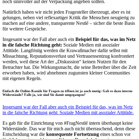
noch sinnvoller auf der Verpackung angeben sollten.
Natürlich haben wir nicht jeden Fragesteller überzeugt, aber es ist
gelungen, neben viel reflexartiger Kritik die Menschen neugierig zu
machen auf eine andere, transparente Nestlé – sicher die beste Basis
für weitere Gespräche.
Insgesamt war der Fall aber auch ein
Beispiel für das, was im Netz
in die falsche Richtung geht:
Soziale Medien mit asozialer
Attitüde. Langfristig werden die Krawallmacher dafür selbst mit
Missachtung, Reputationsverlust und Vertrauensentzug konfrontiert
werden, weil diese Art der „Diskussion“ keinen Nutzen für den
Betrachter hat. Die Wirkungsmacht, die seine Betreiber über die Zeit
erworben haben, wird abnehmen zugunsten kleiner Communities
mit eigenen Regeln.
Einfach die Online-Kanäle für Fragen zu öffnen ist ja auch mutig: Gab es dazu interne
Widerstände? Falls ja, wie sind Sie damit umgegangen?
Insgesamt war der Fall aber auch ein Beispiel für das, was im Netz
in die falsche Richtung geht: Soziale Medien mit asozialer Attitüde.
Es gab für die Einrichtung von #FragNestlé intern überhaupt keine
Widerstände. Das war für mich auch nicht überraschend, denn diese
Entscheidung war die
konsequente Fortsetzung
eines schon vor