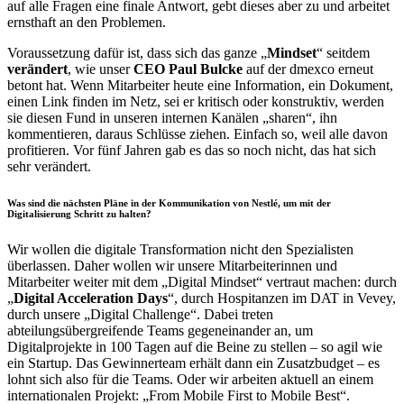
auf alle Fragen eine finale Antwort, gebt dieses aber zu und arbeitet
ernsthaft an den Problemen.
Voraussetzung dafür ist, dass sich das ganze „
Mindset
“ seitdem
verändert
, wie unser
CEO Paul Bulcke
auf der dmexco erneut
betont hat. Wenn Mitarbeiter heute eine Information, ein Dokument,
einen Link finden im Netz, sei er kritisch oder konstruktiv, werden
sie diesen Fund in unseren internen Kanälen „sharen“, ihn
kommentieren, daraus Schlüsse ziehen. Einfach so, weil alle davon
profitieren. Vor fünf Jahren gab es das so noch nicht, das hat sich
sehr verändert.
Was sind die nächsten Pläne in der Kommunikation von Nestlé, um mit der
Digitalisierung Schritt zu halten?
Wir wollen die digitale Transformation nicht den Spezialisten
überlassen. Daher wollen wir unsere Mitarbeiterinnen und
Mitarbeiter weiter mit dem „Digital Mindset“ vertraut machen: durch
„
Digital Acceleration Days
“, durch Hospitanzen im DAT in Vevey,
durch unsere „Digital Challenge“. Dabei treten
abteilungsübergreifende Teams gegeneinander an, um
Digitalprojekte in 100 Tagen auf die Beine zu stellen – so agil wie
ein Startup. Das Gewinnerteam erhält dann ein Zusatzbudget – es
lohnt sich also für die Teams. Oder wir arbeiten aktuell an einem
internationalen Projekt: „From Mobile First to Mobile Best“.