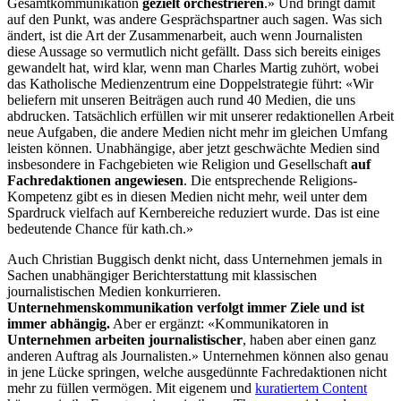
Gesamtkommunikation
gezielt orchestrieren
.» Und bringt damit
auf den Punkt, was andere Gesprächspartner auch sagen. Was sich
ändert, ist die Art der Zusammenarbeit, auch wenn Journalisten
diese Aussage so vermutlich nicht gefällt. Dass sich bereits einiges
gewandelt hat, wird klar, wenn man Charles Martig zuhört, wobei
das Katholische Medienzentrum eine Doppelstrategie führt: «Wir
beliefern mit unseren Beiträgen auch rund 40 Medien, die uns
abdrucken. Tatsächlich erfüllen wir mit unserer redaktionellen Arbeit
neue Aufgaben, die andere Medien nicht mehr im gleichen Umfang
leisten können. Unabhängige, aber jetzt geschwächte Medien sind
insbesondere in Fachgebieten wie Religion und Gesellschaft
auf
Fachredaktionen angewiesen
. Die entsprechende Religions-
Kompetenz gibt es in diesen Medien nicht mehr, weil unter dem
Spardruck vielfach auf Kernbereiche reduziert wurde. Das ist eine
bedeutende Chance für kath.ch.»
Auch Christian Buggisch denkt nicht, dass Unternehmen jemals in
Sachen unabhängiger Berichterstattung mit klassischen
journalistischen Medien konkurrieren.
Unternehmenskommunikation verfolgt immer Ziele und ist
immer abhängig.
Aber er ergänzt: «Kommunikatoren in
Unternehmen arbeiten journalistischer
, haben aber einen ganz
anderen Auftrag als Journalisten.» Unternehmen können also genau
in jene Lücke springen, welche ausgedünnte Fachredaktionen nicht
mehr zu füllen vermögen. Mit eigenem und
kuratiertem Content