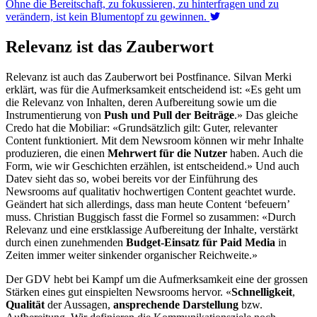
Ohne die Bereitschaft, zu fokussieren, zu hinterfragen und zu
verändern, ist kein Blumentopf zu gewinnen.
Relevanz ist das Zauberwort
Relevanz ist auch das Zauberwort bei Postfinance. Silvan Merki
erklärt, was für die Aufmerksamkeit entscheidend ist: «Es geht um
die Relevanz von Inhalten, deren Aufbereitung sowie um die
Instrumentierung von
Push und Pull der Beiträge
.» Das gleiche
Credo hat die Mobiliar: «Grundsätzlich gilt: Guter, relevanter
Content funktioniert. Mit dem Newsroom können wir mehr Inhalte
produzieren, die einen
Mehrwert für die Nutzer
haben. Auch die
Form, wie wir Geschichten erzählen, ist entscheidend.» Und auch
Datev sieht das so, wobei bereits vor der Einführung des
Newsrooms auf qualitativ hochwertigen Content geachtet wurde.
Geändert hat sich allerdings, dass man heute Content ‘befeuern’
muss. Christian Buggisch fasst die Formel so zusammen: «Durch
Relevanz und eine erstklassige Aufbereitung der Inhalte, verstärkt
durch einen zunehmenden
Budget-Einsatz für Paid Media
in
Zeiten immer weiter sinkender organischer Reichweite.»
Der GDV hebt bei Kampf um die Aufmerksamkeit eine der grossen
Stärken eines gut einspielten Newsrooms hervor. «
Schnelligkeit
,
Qualität
der Aussagen,
ansprechende Darstellung
bzw.