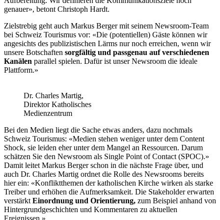
Aufbereitung. Wir definieren die Kommunikationsziele noch
genauer», betont Christoph Hardt.
Zielstrebig geht auch Markus Berger mit seinem Newsroom-Team
bei Schweiz Tourismus vor: «Die (potentiellen) Gäste können wir
angesichts des publizistischen Lärms nur noch erreichen, wenn wir
unsere Botschaften
sorgfältig und passgenau auf verschiedenen
Kanälen
parallel spielen. Dafür ist unser Newsroom die ideale
Plattform.»
Dr. Charles Martig,
Direktor Katholisches
Medienzentrum
Bei den Medien liegt die Sache etwas anders, dazu nochmals
Schweiz Tourismus: «Medien stehen weniger unter dem Content
Shock, sie leiden eher unter dem Mangel an Ressourcen. Darum
schätzen Sie den Newsroom als Single Point of Contact (SPOC).»
Damit leitet Markus Berger schon in die nächste Frage über, und
auch Dr. Charles Martig ordnet die Rolle des Newsrooms bereits
hier ein: «Konfliktthemen der katholischen Kirche wirken als starke
Treiber und erhöhen die Aufmerksamkeit. Die Stakeholder erwarten
verstärkt
Einordnung und Orientierung,
zum Beispiel anhand von
Hintergrundgeschichten und Kommentaren zu aktuellen
Ereignissen.»