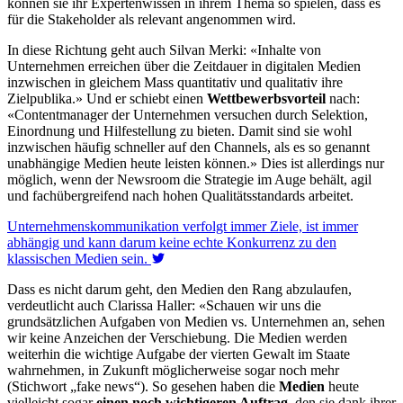
können sie ihr Expertenwissen in ihrem Thema so spielen, dass es
für die Stakeholder als relevant angenommen wird.
In diese Richtung geht auch Silvan Merki: «Inhalte von
Unternehmen erreichen über die Zeitdauer in digitalen Medien
inzwischen in gleichem Mass quantitativ und qualitativ ihre
Zielpublika.» Und er schiebt einen
Wettbewerbsvorteil
nach:
«Contentmanager der Unternehmen versuchen durch Selektion,
Einordnung und Hilfestellung zu bieten. Damit sind sie wohl
inzwischen häufig schneller auf den Channels, als es so genannt
unabhängige Medien heute leisten können.» Dies ist allerdings nur
möglich, wenn der Newsroom die Strategie im Auge behält, agil
und fachübergreifend nach hohen Qualitätsstandards arbeitet.
Unternehmenskommunikation verfolgt immer Ziele, ist immer
abhängig und kann darum keine echte Konkurrenz zu den
klassischen Medien sein.
Dass es nicht darum geht, den Medien den Rang abzulaufen,
verdeutlicht auch Clarissa Haller: «Schauen wir uns die
grundsätzlichen Aufgaben von Medien vs. Unternehmen an, sehen
wir keine Anzeichen der Verschiebung. Die Medien werden
weiterhin die wichtige Aufgabe der vierten Gewalt im Staate
wahrnehmen, in Zukunft möglicherweise sogar noch mehr
(Stichwort „fake news“). So gesehen haben die
Medien
heute
vielleicht sogar
einen noch wichtigeren Auftrag
, den sie dank ihrer