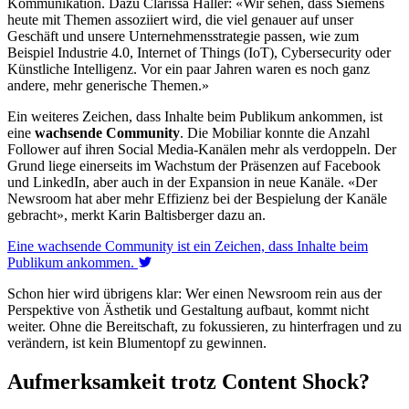
Kommunikation. Dazu Clarissa Haller: «Wir sehen, dass Siemens
heute mit Themen assoziiert wird, die viel genauer auf unser
Geschäft und unsere Unternehmensstrategie passen, wie zum
Beispiel Industrie 4.0, Internet of Things (IoT), Cybersecurity oder
Künstliche Intelligenz. Vor ein paar Jahren waren es noch ganz
andere, mehr generische Themen.»
Ein weiteres Zeichen, dass Inhalte beim Publikum ankommen, ist
eine
wachsende Community
. Die Mobiliar konnte die Anzahl
Follower auf ihren Social Media-Kanälen mehr als verdoppeln. Der
Grund liege einerseits im Wachstum der Präsenzen auf Facebook
und LinkedIn, aber auch in der Expansion in neue Kanäle. «Der
Newsroom hat aber mehr Effizienz bei der Bespielung der Kanäle
gebracht», merkt Karin Baltisberger dazu an.
Eine wachsende Community ist ein Zeichen, dass Inhalte beim
Publikum ankommen.
Schon hier wird übrigens klar: Wer einen Newsroom rein aus der
Perspektive von Ästhetik und Gestaltung aufbaut, kommt nicht
weiter. Ohne die Bereitschaft, zu fokussieren, zu hinterfragen und zu
verändern, ist kein Blumentopf zu gewinnen.
Aufmerksamkeit trotz Content Shock?