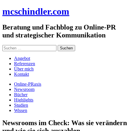
Zum
mc
schindler
.com
Inhalt
springen
Beratung und Fachblog zu Online-PR
und strategischer Kommunikation
Suchen
nach:
Angebot
Referenzen
Über mich
Kontakt
Online-PRaxis
Newsroom
Bücher
Highlights
Studien
Wissen
Newsrooms im Check: Was sie verändern
und wie sie sich auszahlen.