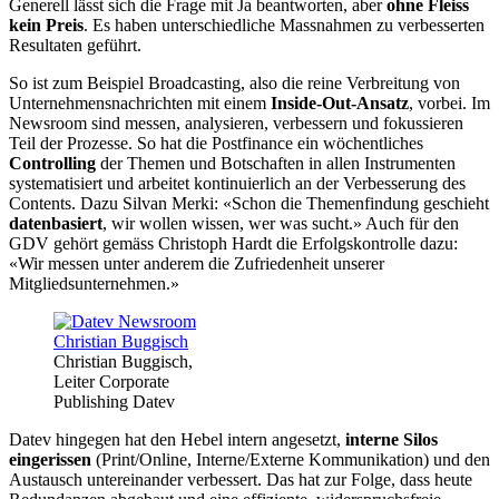
Generell lässt sich die Frage mit Ja beantworten, aber
ohne Fleiss
kein Preis
. Es haben unterschiedliche Massnahmen zu verbesserten
Resultaten geführt.
So ist zum Beispiel Broadcasting, also die reine Verbreitung von
Unternehmensnachrichten mit einem
Inside-Out-Ansatz
, vorbei. Im
Newsroom sind messen, analysieren, verbessern und fokussieren
Teil der Prozesse. So hat die Postfinance ein wöchentliches
Controlling
der Themen und Botschaften in allen Instrumenten
systematisiert und arbeitet kontinuierlich an der Verbesserung des
Contents. Dazu Silvan Merki: «Schon die Themenfindung geschieht
datenbasiert
, wir wollen wissen, wer was sucht.» Auch für den
GDV gehört gemäss Christoph Hardt die Erfolgskontrolle dazu:
«Wir messen unter anderem die Zufriedenheit unserer
Mitgliedsunternehmen.»
Christian Buggisch,
Leiter Corporate
Publishing Datev
Datev hingegen hat den Hebel intern angesetzt,
interne Silos
eingerissen
(Print/Online, Interne/Externe Kommunikation) und den
Austausch untereinander verbessert. Das hat zur Folge, dass heute