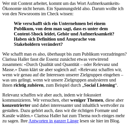
Wer mit Content arbeitet, kommt um das Wort Aufmerksamkeits-
Ökonomie nicht herum. Ein Spannungsfeld also. Darum wollte ich
von den Newsrooms im Check wissen:
Wie verschafft sich ein Unternehmen bei einem
Publikum, von dem man sagt, dass es unter dem
Content-Shock leidet, Gehör und Aufmerksamkeit?
Haben sich Definition und Ansprache von
Stakeholdern verändert?
Wie schafft man es also, überhaupt bis zum Publikum vorzudringen?
Clarissa Haller fasst die Essenz zunächst etwas verwirrend
zusammen: «Durch Qualität und Quantität – oder Relevanz und
Masse.» Dann klärt sie aber sogleich auf: «Relevanz schaffen wir,
wenn wir genau auf die Interessen unserer Zielgruppen eingehen –
was uns gelingt, wenn wir unsere Zielgruppen analysieren und
ihnen
richtig zuhören
, zum Beispiel durch „
Social Listening
“.
Relevanz schaffen wir aber auch, indem wir fokussiert
kommunizieren. Wir versuchen, eher
weniger Themen
, diese aber
konzentrierter
und dabei interessanter und inhaltlich wertvoller zu
gestalten. Dazu gehört auch, dass wir die richtigen Formate und
Kanäle wählen.» Clarissa Haller hat zum Thema noch einiges mehr
zu sagen. Ihre
Antworten in ganzer Länge
lesen sie hier im Blog.