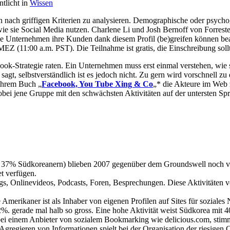
ntlicht in
Wissen
n nach griffigen Kriterien zu analysieren. Demographische oder psych
 wie sie Social Media nutzen. Charlene Li und Josh Bernoff von Forres
 Wie Unternehmen ihre Kunden dank diesem Profil (be)greifen können b
EZ (11:00 a.m. PST). Die Teilnahme ist gratis, die Einschreibung soll
book-Strategie raten. Ein Unternehmen muss erst einmal verstehen, wie
agt, selbstverständlich ist es jedoch nicht. Zu gern wird vorschnell 
 ihrem Buch „
Facebook, You Tube Xing & Co
„* die Akteure im Web
wobei jene Gruppe mit den schwächsten Aktivitäten auf der untersten Spr
7% Südkoreanern) blieben 2007 gegenüber dem Groundswell noch versc
t verfügen.
gs, Onlinevideos, Podcasts, Foren, Besprechungen. Diese Aktivitäten 
rte Amerikaner ist als Inhaber von eigenen Profilen auf Sites für sozi
%. gerade mal halb so gross. Eine hohe Aktivität weist Südkorea mit 4
i einem Anbieter von sozialem Bookmarking wie delicious.com, stimme
Agregieren von Informationen spielt bei der Organisation der riesige