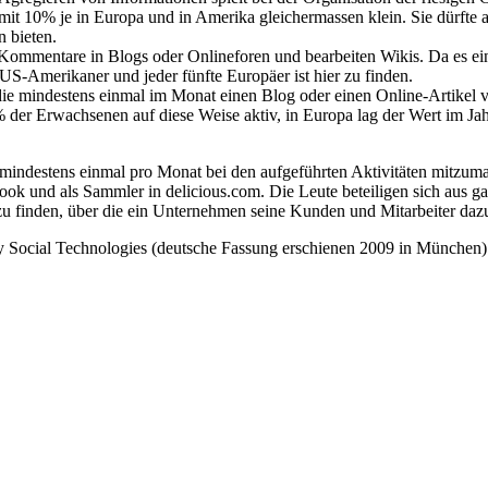
 mit 10% je in Europa und in Amerika gleichermassen klein. Sie dürfte
 bieten.
ommentare in Blogs oder Onlineforen und bearbeiten Wikis. Da es einfac
e US-Amerikaner und jeder fünfte Europäer ist hier zu finden.
 die mindestens einmal im Monat einen Blog oder einen Online-Artikel v
 der Erwachsenen auf diese Weise aktiv, in Europa lag der Wert im Ja
 mindestens einmal pro Monat bei den aufgeführten Aktivitäten mitzum
book und als Sammler in delicious.com. Die Leute beteiligen sich aus
 zu finden, über die ein Unternehmen seine Kunden und Mitarbeiter dazu 
by Social Technologies (deutsche Fassung erschienen 2009 in München)