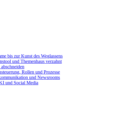
e bis zur Kunst des Weglassens
onstool und Themenhaus verzahnt
 abschneiden
teuerung, Rollen und Prozesse
skommunikation und Newsrooms
KI und Social Media