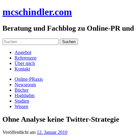
Zum
mc
schindler
.com
Inhalt
springen
Beratung und Fachblog zu Online-PR und
Suchen
nach:
Angebot
Referenzen
Über mich
Kontakt
Online-PRaxis
Newsroom
Bücher
Highlights
Studien
Wissen
Ohne Analyse keine Twitter-Strategie
Veröffentlicht am
12. Januar 2010