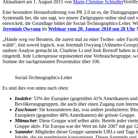
Aktualisiert am
1. August 2015
von
Marie-Christine Schindler
Veröffe
Eine besondere Herausforderung von PR 2.0 ist es, die Dialoggruppe
Systematik her, die uns sagt, wo unsere Zielgruppen online sind und
entwickelt, die Grundlage bildet die Social-Technographics-Leiter.
Jeremiah Owyang
im
Webinar vom 20. Januar 2010 um 20 Uhr
M
„Hände weg vor Beratern, die zuerst mal zu einer Twitter- oder Face
wählt“, tönt soweit logisch, was Jeremiah Owyang (Altimeter-Group) s
saubere Analyse gemacht ist. Charlene Li und Josh Bernoff haben in
eingeteilt. Jede Leitersprosse repräsentiert eine Verbrauchergruppe, 
Summe der nachgenannten Prozentsätze über 100.
Social-Technographics-Leiter
Es sind dies von unten nach oben:
Inaktive
: 53% der Europäer (gegenüber 41% Amerikanern und 3
Bevölkerungsgruppen, die auch über einen Zugang zum Interne
Zuschauer
: Sie konsumieren das, was andere produzieren: Blo
Europäern (gegenüber 48% Amerikanern) die grösste Gruppe.
Mitmacher
: Diese Gruppe wird selber aktiv. Bereits jeder vie
Gruppe aktiv. Für Europa war der Wert im Jahr 2007 mit gut 12
Sammler
: Mitglieder dieser Gruppe sammeln URLs und Tags be
Inhalte, die sie regelmässig konsumieren. Dieses Sammeln und 