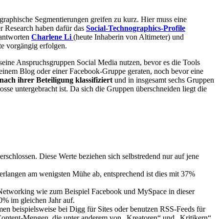
ographische Segmentierungen greifen zu kurz. Hier muss eine
ter Research haben dafür das
Social-Technographics-Profile
eantworten
Charlene Li
(heute Inhaberin von Altimeter) und
te vorgängig erfolgen.
 seine Anspruchsgruppen Social Media nutzen, bevor es die Tools
zu einem Blog oder einer Facebook-Gruppe geraten, noch bevor eine
nach ihrer Beteiligung klassifiziert
und in insgesamt sechs Gruppen
osse untergebracht ist. Da sich die Gruppen überschneiden liegt die
hlossen. Diese Werte beziehen sich selbstredend nur auf jene
verlangen am wenigsten Mühe ab, entsprechend ist dies mit 37%
ales Networking wie zum Beispiel Facebook und MySpace in dieser
0% im gleichen Jahr auf.
n beispielsweise bei Digg für Sites oder benutzen RSS-Feeds für
n Content-Mengen, die unter anderem von „Kreatoren“ und „Kritikern“