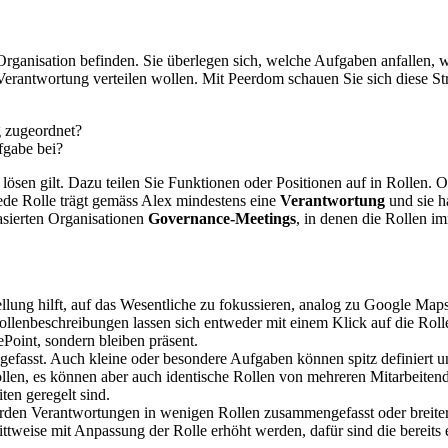
Organisation befinden. Sie überlegen sich, welche Aufgaben anfallen, 
erantwortung verteilen wollen. Mit Peerdom schauen Sie sich diese St
g zugeordnet?
fgabe bei?
sen gilt. Dazu teilen Sie Funktionen oder Positionen auf in Rollen. O
ede Rolle trägt gemäss Alex mindestens eine
Verantwortung
und sie h
asierten Organisationen
Governance-Meetings
, in denen die Rollen im
ellung hilft, auf das Wesentliche zu fokussieren, analog zu Google Maps
 Rollenbeschreibungen lassen sich entweder mit einem Klick auf die Roll
Point, sondern bleiben präsent.
fasst. Auch kleine oder besondere Aufgaben können spitz definiert und
llen, es können aber auch identische Rollen von mehreren Mitarbeite
ten geregelt sind.
rden Verantwortungen in wenigen Rollen zusammengefasst oder breiter get
ttweise mit Anpassung der Rolle erhöht werden, dafür sind die bereit