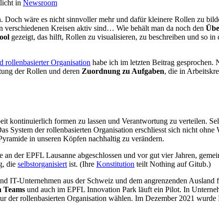
licht in
Newsroom
n
. Doch wäre es nicht sinnvoller mehr und dafür kleinere Rollen zu bil
s in verschiedenen Kreisen aktiv sind… Wie behält man da noch den
Übe
ool
gezeigt, das hilft, Rollen zu visualisieren, zu beschreiben und so i
rollenbasierter Organisation
habe ich im letzten Beitrag gesprochen
ltung der Rollen und deren
Zuordnung zu Aufgaben
, die in Arbeitsk
eit kontinuierlich formen zu lassen und Verantwortung zu verteilen. Sel
s System der rollenbasierten Organisation erschliesst sich nicht ohne 
 Pyramide in unseren Köpfen nachhaltig zu verändern.
 an der EPFL Lausanne abgeschlossen und vor gut vier Jahren, gemei
g, die
selbstorganisiert
ist. (Ihre
Konstitution
teilt Nothing auf Gitub.)
und IT-Unternehmen aus der Schweiz und dem angrenzenden Ausland 
n Teams
und auch im EPFL Innovation Park läuft ein Pilot. In Unterne
tur der rollenbasierten Organisation wählen. Im Dezember 2021 wurde P