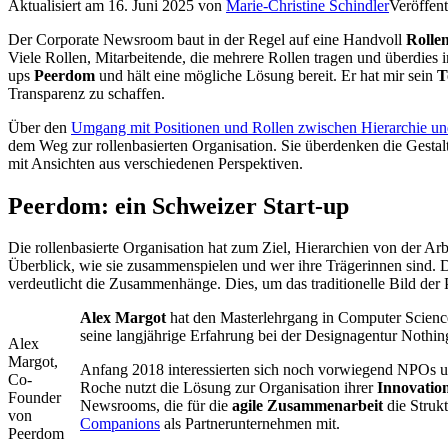
Aktualisiert am
16. Juni 2025
von
Marie-Christine Schindler
Veröffent
Der Corporate Newsroom baut in der Regel auf eine Handvoll
Rolle
Viele Rollen, Mitarbeitende, die mehrere Rollen tragen und überdie
ups
Peerdom
und hält eine mögliche Lösung bereit. Er hat mir sein
T
Transparenz zu schaffen.
Über den
Umgang mit Positionen und Rollen zwischen Hierarchie und 
dem Weg zur rollenbasierten Organisation. Sie überdenken die Gesta
mit Ansichten aus verschiedenen Perspektiven.
Peerdom: ein Schweizer Start-up
Die rollenbasierte Organisation hat zum Ziel, Hierarchien von der Arb
Überblick, wie sie zusammenspielen und wer ihre Trägerinnen sind. Da
verdeutlicht die Zusammenhänge. Dies, um das traditionelle Bild der
Alex Margot
hat den Masterlehrgang in Computer Science
seine langjährige Erfahrung bei der Designagentur Nothin
Alex
Margot,
Anfang 2018 interessierten sich noch vorwiegend NPOs 
Co-
Roche nutzt die Lösung zur Organisation ihrer
Innovatio
Founder
Newsrooms, die für die
agile Zusammenarbeit
die Struk
von
Companions
als Partnerunternehmen mit.
Peerdom