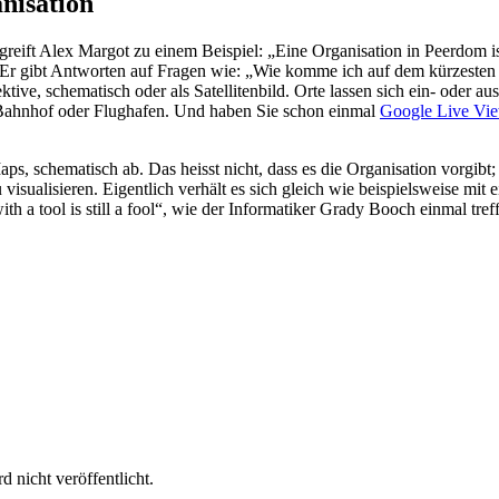
nisation
 greift Alex Margot zu einem Beispiel: „Eine Organisation in Peerdom is
ick. Er gibt Antworten auf Fragen wie: „Wie komme ich auf dem kürze
tive, schematisch oder als Satellitenbild. Orte lassen sich ein- oder 
n Bahnhof oder Flughafen. Und haben Sie schon einmal
Google Live Vi
ps, schematisch ab. Das heisst nicht, dass es die Organisation vorgibt
 zu visualisieren. Eigentlich verhält es sich gleich wie beispielsweise
with a tool is still a fool“, wie der Informatiker Grady Booch einmal tref
 nicht veröffentlicht.