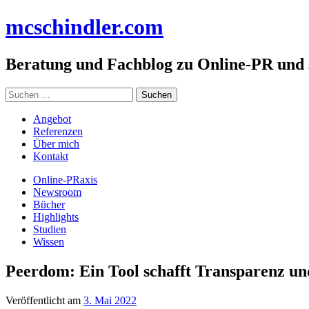
Zum
mc
schindler
.com
Inhalt
springen
Beratung und Fachblog zu Online-PR und
Suchen
nach:
Angebot
Referenzen
Über mich
Kontakt
Online-PRaxis
Newsroom
Bücher
Highlights
Studien
Wissen
Peerdom: Ein Tool schafft Transparenz un
Veröffentlicht am
3. Mai 2022