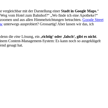
t vergleichbar mit der Darstellung einer
Stadt in Google Maps
.“
sten Weg vom Hotel zum Bahnhof?“ „Wo finde ich eine Apotheke?“
auszoomen und aus allen Himmelsrichtungen betrachten.
Google Street
ew
unterwegs ausprobiert? Grossartig! Aber lassen wir das, ich
; denn die
eine
Lösung, ein
‚richtig‘ oder ‚falsch‘, gibt es nicht
.
 mit einem Content-Management-System: Es kann noch so ausgeklügelt
fend gesagt hat.