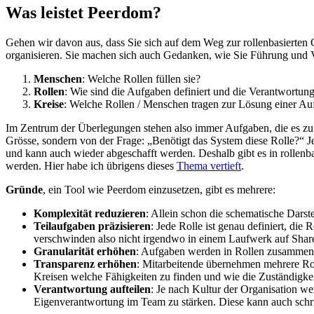
Was leistet Peerdom?
Gehen wir davon aus, dass Sie sich auf dem Weg zur rollenbasierten 
organisieren. Sie machen sich auch Gedanken, wie Sie Führung und V
Menschen
: Welche Rollen füllen sie?
Rollen
: Wie sind die Aufgaben definiert und die Verantwortun
Kreise
: Welche Rollen / Menschen tragen zur Lösung einer Au
Im Zentrum der Überlegungen stehen also immer Aufgaben, die es zu lö
Grösse, sondern von der Frage: „Benötigt das System diese Rolle?“ J
und kann auch wieder abgeschafft werden. Deshalb gibt es in rollenb
werden. Hier habe ich übrigens dieses
Thema vertieft
.
Gründe
, ein Tool wie Peerdom einzusetzen, gibt es mehrere:
Komplexität reduzieren
: Allein schon die schematische Darst
Teilaufgaben präzisieren
: Jede Rolle ist genau definiert, die
verschwinden also nicht irgendwo in einem Laufwerk auf Share
Granularität erhöhen
: Aufgaben werden in Rollen zusammenge
Transparenz erhöhen
: Mitarbeitende übernehmen mehrere Ro
Kreisen welche Fähigkeiten zu finden und wie die Zuständigkei
Verantwortung aufteilen
: Je nach Kultur der Organisation we
Eigenverantwortung im Team zu stärken. Diese kann auch schri