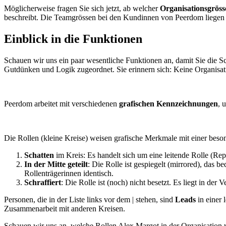
Möglicherweise fragen Sie sich jetzt, ab welcher
Organisationsgröss
beschreibt. Die Teamgrössen bei den Kundinnen von Peerdom liegen 
Einblick in die Funktionen
Schauen wir uns ein paar wesentliche Funktionen an, damit Sie die 
Gutdünken und Logik zugeordnet. Sie erinnern sich: Keine Organisatio
Peerdom arbeitet mit verschiedenen
grafischen Kennzeichnungen
, 
Die Rollen (kleine Kreise) weisen grafische Merkmale mit einer beso
Schatten
im Kreis: Es handelt sich um eine leitende Rolle (Rep
In der Mitte geteilt
: Die Rolle ist gespiegelt (mirrored), das 
Rollenträgerinnen identisch.
Schraffiert
: Die Rolle ist (noch) nicht besetzt. Es liegt in de
Personen, die in der Liste links vor dem | stehen, sind
Leads
in einer 
Zusammenarbeit mit anderen Kreisen.
Schauen wir uns an, welche Rollen Alex Margot in der Organisation 