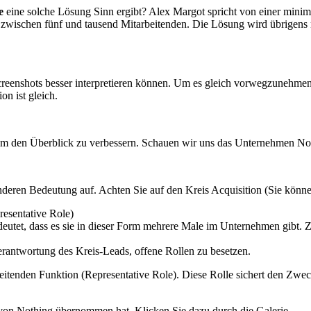
e
eine solche Lösung Sinn ergibt? Alex Margot spricht von einer mini
zwischen fünf und tausend Mitarbeitenden. Die Lösung wird übrigens
Screenshots besser interpretieren können. Um es gleich vorwegzunehme
n ist gleich.
um den Überblick zu verbessern. Schauen wir uns das Unternehmen Not
nderen Bedeutung auf. Achten Sie auf den Kreis Acquisition (Sie könne
resentative Role)
bedeutet, dass es sie in dieser Form mehrere Male im Unternehmen gibt.
r Verantwortung des Kreis-Leads, offene Rollen zu besetzen.
leitenden Funktion (Representative Role). Diese Rolle sichert den Zwec
von Nothing übernommen hat. Klicken Sie dazu durch die Galerie.