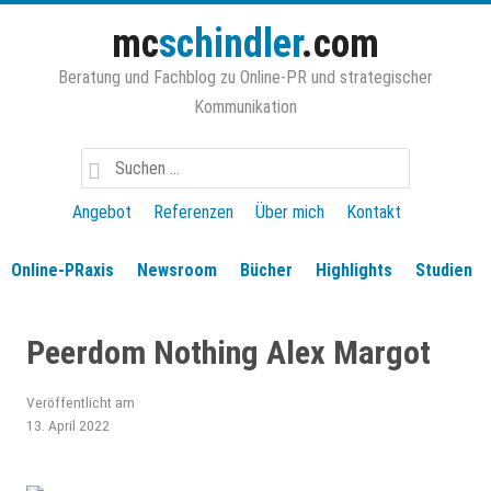
Zum
mc
schindler
.com
Inhalt
springen
Beratung und Fachblog zu Online-PR und strategischer
Kommunikation
Suchen
nach:
Angebot
Referenzen
Über mich
Kontakt
Online-PRaxis
Newsroom
Bücher
Highlights
Studien
Peerdom Nothing Alex Margot
Veröffentlicht am
13. April 2022