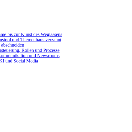
e bis zur Kunst des Weglassens
onstool und Themenhaus verzahnt
 abschneiden
teuerung, Rollen und Prozesse
skommunikation und Newsrooms
KI und Social Media