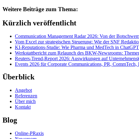
Weitere Beiträge zum Thema:
Kürzlich veröffentlicht
Communication Management Radar 2026: Von der Botschwemm
Vom Excel zur strategischen Steuerung: Wie der SNF Redakti
KI-Reputations-Studie: Wie Pharma und MedTech in ChatGPT
Werkstattbericht zum Relaunch des BKW-Newsrooms: Themens
Reuters-Trend-Report 2026: Auswirkungen auf Unternehmen
Events 2026 für Corporate Communications, PR, CommTech, 
Überblick
Angebot
Referenzen
Über mich
Kontakt
Blog
Online-PRaxis
Newsroom