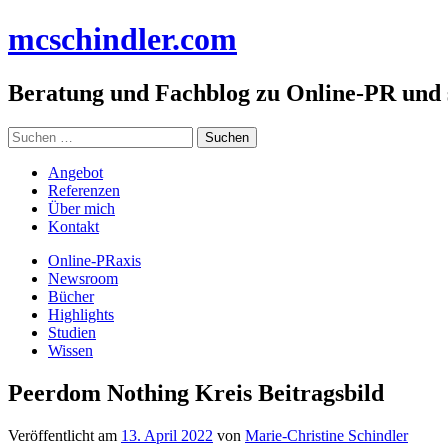
Zum
mc
schindler
.com
Inhalt
springen
Beratung und Fachblog zu Online-PR und
Suchen
nach:
Angebot
Referenzen
Über mich
Kontakt
Online-PRaxis
Newsroom
Bücher
Highlights
Studien
Wissen
Peerdom Nothing Kreis Beitragsbild
Veröffentlicht am
13. April 2022
von
Marie-Christine Schindler