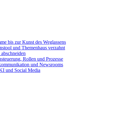
e bis zur Kunst des Weglassens
onstool und Themenhaus verzahnt
 abschneiden
teuerung, Rollen und Prozesse
skommunikation und Newsrooms
KI und Social Media