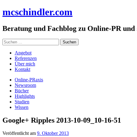
Zum
mc
schindler
.com
Inhalt
springen
Beratung und Fachblog zu Online-PR und
Suchen
nach:
Angebot
Referenzen
Über mich
Kontakt
Online-PRaxis
Newsroom
Bücher
Highlights
Studien
Wissen
Google+ Ripples 2013-10-09_10-16-51
Veröffentlicht am
9. Oktober 2013