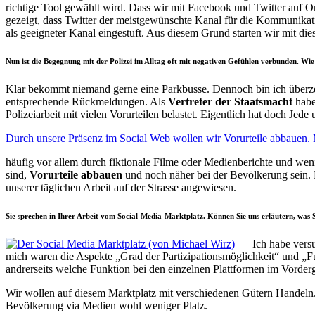
richtige Tool gewählt wird. Dass wir mit Facebook und Twitter auf 
gezeigt, dass Twitter der meistgewünschte Kanal für die Kommunikatio
als geeigneter Kanal eingestuft. Aus diesem Grund starten wir mit die
Nun ist die Begegnung mit der Polizei im Alltag oft mit negativen Gefühlen verbunden. Wi
Klar bekommt niemand gerne eine Parkbusse. Dennoch bin ich überzeig
entsprechende Rückmeldungen. Als
Vertreter der Staatsmacht
habe
Polizeiarbeit mit vielen Vorurteilen belastet. Eigentlich hat doch Je
Durch unsere Präsenz im Social Web wollen wir Vorurteile abbauen. M
häufig vor allem durch fiktionale Filme oder Medienberichte und wen
sind,
Vorurteile abbauen
und noch näher bei der Bevölkerung sein. D
unserer täglichen Arbeit auf der Strasse angewiesen.
Sie sprechen in Ihrer Arbeit vom Social-Media-Marktplatz. Können Sie uns erläutern, was 
Ich habe vers
mich waren die Aspekte „Grad der Partizipationsmöglichkeit“ und „Fu
andrerseits welche Funktion bei den einzelnen Plattformen im Vorderg
Wir wollen auf diesem Marktplatz mit verschiedenen Gütern Handeln.
Bevölkerung via Medien wohl weniger Platz.