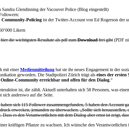
 Sandra Glendinning der Vacouver Police (Blog eingestellt)
Followern:
h
Community-Policing
ist der Twitter-Account von Ed Rogerson der unt
60‘000 Likern
 hier die wichtigsten Resultate als pdf zum
Download
frei gibt
(PDF nic
h mit einer
Medienmitteilung
hat sie ihr neues Engagement in der sozi
ikation geworden. Die Stadtpolizei Zürich trägt als
eines der ersten
e Online-Community erreichbar und offen für den Dialog
.“
Interaktion ist, die zählt. Aktuell unterhalten sich 58 Personen, was ei
t sich anderswo auf die Seite.
s haben sich 115 Follower zusammengefunden, 5 haben den Account gar 
indruck erwecken, jemanden zu überwachen. „Sollte sich herausstellen, d
Dass es den Verantwortlichen mit dem Dialog aber ernst ist zeigt, das
einer kräftigen Pflanze zu wachsen. Ich wünsche den Verantwortlichen f