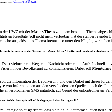
tlicht in
Online-PRaxis
an der HWZ mit der
Master-Thesis
zu einem brisanten Thema abgeschlo
tigsten Resultate (pdf nicht mehr verfügbar) hat der stellvertretender Le
dienecho ausgelöst, das Thema brennt also unter den Nägeln, wir haben 
t beginnt, die systematische Nutzung der „Social Media“ Twitter und Facebook aufzubauen. Di
 Es ist vielmehr ein Weg, eine Nachricht oder einen Aufruf schnell an 
 Visier mit der Bevölkerung zu kommunizieren. Dabei soll
Monitoring
oll die Information der Bevölkerung und den Dialog mit dieser fördern. 
 von Informationen aus den verschiedensten Quellen, auch des Internet
e angesprochenen SMS natürlich, auf Grund der unkontrollierten Verbre
satz. Welche konzeptionellen Überlegungen haben Sie angestellt?
re Strategie so ausgerichtet, dass sie für alle Plattformen, auch neu au