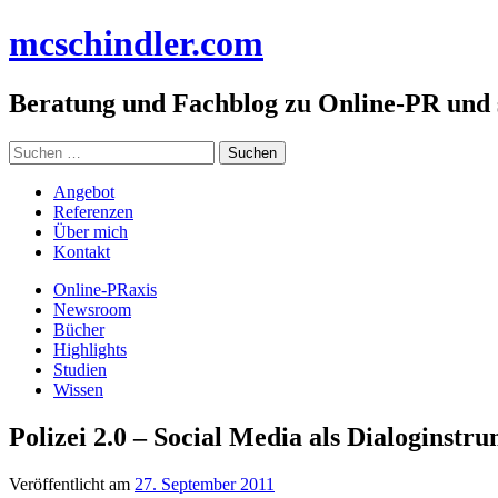
Zum
mc
schindler
.com
Inhalt
springen
Beratung und Fachblog zu Online-PR und
Suchen
nach:
Angebot
Referenzen
Über mich
Kontakt
Online-PRaxis
Newsroom
Bücher
Highlights
Studien
Wissen
Polizei 2.0 – Social Media als Dialoginstr
Veröffentlicht am
27. September 2011