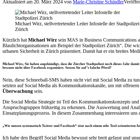
Aktualisiert am
20. März 2024
von
Marie-Christine Schindler
Veröffen
Michael Wirz, stellvertretender Leiter Infostelle der Stadtpolizei
Zürich
Kürzlich hat
Michael Wirz
sein MAS in Business Communications 
Blaulichtorganisationen am Beispiel der Stadtpolizei Zürich“. Die wich
urbanen Sicherheit in Zürich präsentiert. Damit hat er ein breites Me
Michael Wirz, Sie haben angekündigt, dass die Zürcher Stadtpolizei noch dieses Jahr dami
bewusst nicht über Facebook organisiert. Setzen Sie auf’s falsche Pferd?
Nein, diese Schneeball-SMS haben nicht viel mit Social Media zu tun.
setzten auf Social Media als Kommunikationskanäle, um mit offenem
Überwachung
sein.
Die Social Media Strategie ist Teil des Kommunikationskonzepts und s
Anspruchsgruppen frühzeitig zu erkennen. Die Auswertung und Analyse
Einsatzplanungsprozess. In diesem Zusammenhang interessieren uns di
„Wir nutzen systematisch Twitter und Facebook“ tönt nach einem sehr Tool-orientierten An
Ich habe den Begriff Social Media bewusst sehr breit gefasst und unse