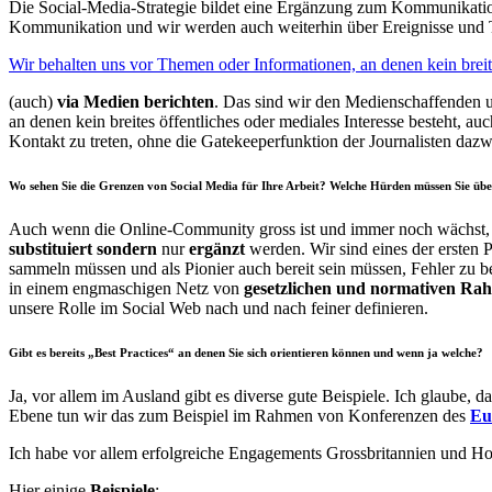
Die Social-Media-Strategie bildet eine Ergänzung zum Kommunikationsk
Kommunikation und wir werden auch weiterhin über Ereignisse und T
Wir behalten uns vor Themen oder Informationen, an denen kein breite
(auch)
via Medien berichten
. Das sind wir den Medienschaffenden 
an denen kein breites öffentliches oder mediales Interesse besteht, 
Kontakt zu treten, ohne die Gatekeeperfunktion der Journalisten dazw
Wo sehen Sie die Grenzen von Social Media für Ihre Arbeit? Welche Hürden müssen Sie üb
Auch wenn die Online-Community gross ist und immer noch wächst, k
substituiert
sondern
nur
ergänzt
werden. Wir sind eines der ersten P
sammeln müssen und als Pionier auch bereit sein müssen, Fehler zu
in einem engmaschigen Netz von
gesetzlichen und normativen R
unsere Rolle im Social Web nach und nach feiner definieren.
Gibt es bereits „Best Practices“ an denen Sie sich orientieren können und wenn ja welche?
Ja, vor allem im Ausland gibt es diverse gute Beispiele. Ich glaube, 
Ebene tun wir das zum Beispiel im Rahmen von Konferenzen des
Eu
Ich habe vor allem erfolgreiche Engagements Grossbritannien und H
Hier einige
Beispiele
: