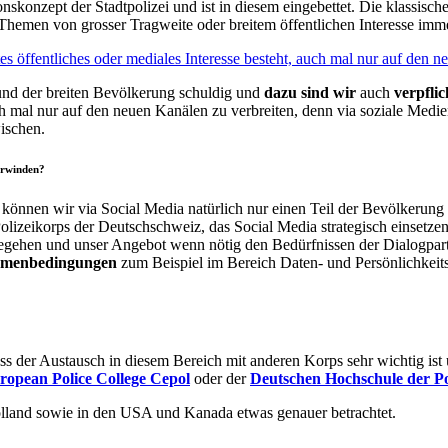
onzept der Stadtpolizei und ist in diesem eingebettet. Die klassische M
hemen von grosser Tragweite oder breitem öffentlichen Interesse imm
s öffentliches oder mediales Interesse besteht, auch mal nur auf den n
und der breiten Bevölkerung schuldig und
dazu sind wir
auch
verpflic
auch mal nur auf den neuen Kanälen zu verbreiten, denn via soziale Medi
ischen.
erwinden?
önnen wir via Social Media natürlich nur einen Teil der Bevölkerung 
olizeikorps der Deutschschweiz, das Social Media strategisch einsetzen
 begehen und unser Angebot wenn nötig den Bedürfnissen der Dialogpa
ahmenbedingungen
zum Beispiel im Bereich Daten- und Persönlichkeits
dass der Austausch in diesem Bereich mit anderen Korps sehr wichtig is
ropean Police College Cepol
oder der
Deutschen Hochschule der Po
olland sowie in den USA und Kanada etwas genauer betrachtet.