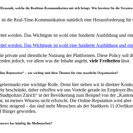
r Dynamik, welche die Realtime-Kommunikation mit sich bringt. Wie bereiten Sie die Verant
 ist die Real-Time-Kommunikation natürlich eine Herausforderung für 
itet werden. Das Wichtigste ist wohl eine fundierte Ausbildung und ein
itet werden. Das Wichtigste ist wohl eine fundierte Ausbildung und ei
die private und dienstliche Nutzung der Plattformen. Diese Policy soll 
nden jedoch, vor allem was die Inhalte angeht,
viele Freiheiten
lässt.
-Reputation“ – wie wichtig sind diese Themen für eine staatliche Organisation?
ebermarkt eine wichtige Rolle. Denn hier stehen wir in direkter Konk
ehr beschränkt, daher erhoffen wir uns Vorteile gerade im Employer-Br
tadtpolizei Zürich“ in der Bevölkerung zum Beispiel von der „Kanton
t, ist meines Wissens nicht erforscht. Die Online-Reputation wird aber
denz steigend – das sind mehr Menschen als der Stadtkreis 11 (Oerliko
nd Bürger geworden.
nwert hat künftig die Medienarbeit?