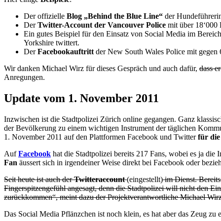
Der offizielle
Blog „Behind the Blue Line“
der Hundeführerin
Der
Twitter-Account der Vancouver Police
mit über 18‘000 
Ein gutes Beispiel für den Einsatz von Social Media im Bereic
Yorkshire twittert.
Der
Facebookauftritt
der New South Wales Police mit gegen 
Wir danken Michael Wirz für dieses Gespräch und auch dafür,
dass er
Anregungen.
Update vom 1. November 2011
Inzwischen ist die Stadtpolizei Zürich online gegangen. Ganz klassisc
der Bevölkerung zu einem wichtigen Instrument der täglichen Kommun
1. November 2011 auf den Plattformen Facebook und Twitter
für di
Auf
Facebook
hat die Stadtpolizei bereits 217 Fans, wobei es ja die 
Fan
äussert sich in irgendeiner Weise direkt bei Facebook oder bezieh
Seit heute ist auch der
Twitteraccount
(eingestellt)
im Dienst. Bereit
Fingerspitzengefühl angesagt, denn die Stadtpolizei will nicht den E
zurückkommen“, meint dazu der Projektverantwortliche Michael Wirz. 
Das Social Media Pflänzchen ist noch klein, es hat aber das Zeug zu 