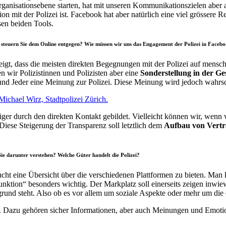
Organisationsebene starten, hat mit unseren Kommunikationszielen aber
n mit der Polizei ist. Facebook hat aber natürlich eine viel grössere 
sen beiden Tools.
e steuern Sie dem Online entgegen? Wie müssen wir uns das Engagement der Polizei in Facebo
t, dass die meisten direkten Begegnungen mit der Polizei auf menschl
n wir Polizistinnen und Polizisten aber eine
Sonderstellung in der Ges
de und Jeder eine Meinung zur Polizei. Diese Meinung wird jedoch wahrs
ichael Wirz, Stadtpolizei Zürich.
iger durch den direkten Kontakt gebildet. Vielleicht können wir, wenn
iese Steigerung der Transparenz soll letztlich dem
Aufbau von Vert
Sie darunter verstehen? Welche Güter handelt die Polizei?
ucht eine Übersicht über die verschiedenen Plattformen zu bieten. Man
nktion“ besonders wichtig. Der Markplatz soll einerseits zeigen inwie
rund steht. Also ob es vor allem um soziale Aspekte oder mehr um die e
 Dazu gehören sicher Informationen, aber auch Meinungen und Emotion