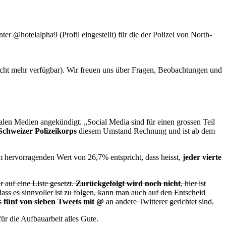
er @hotelalpha9 (Profil eingestellt) für die der Polizei von North-
ht mehr verfügbar). Wir freuen uns über Fragen, Beobachtungen und
alen Medien angekündigt. „Social Media sind für einen grossen Teil
 Schweizer Polizeikorps
diesem Umstand Rechnung und ist ab dem
nem hervorragenden Wert von 26,7% entspricht, dass heisst,
jeder vierte
auf eine Liste gesetzt.
Zurückgefolgt wird noch nicht
, hier ist
ass es sinnvoller ist zu folgen, kann man auch auf den Entscheid
s
fünf von sieben Tweets mit @
an andere Twitterer gerichtet sind.
ür die Aufbauarbeit alles Gute.