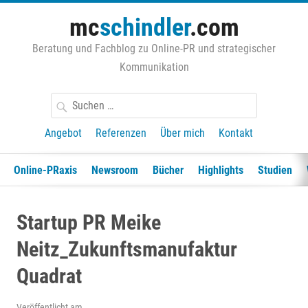
Zum
mc
schindler
.com
Inhalt
springen
Beratung und Fachblog zu Online-PR und strategischer
Kommunikation
Suchen
nach:
Angebot
Referenzen
Über mich
Kontakt
Online-PRaxis
Newsroom
Bücher
Highlights
Studien
Startup PR Meike
Neitz_Zukunftsmanufaktur
Quadrat
Veröffentlicht am