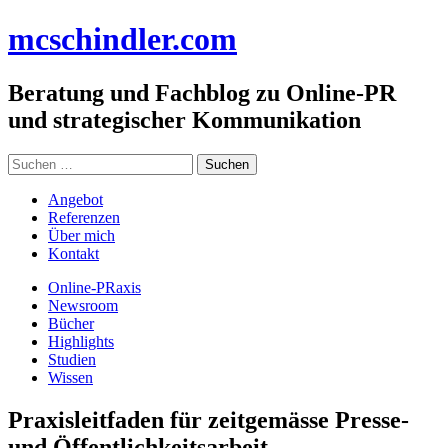
Zum
mc
schindler
.com
Inhalt
springen
Beratung und Fachblog zu Online-PR
und strategischer Kommunikation
Suchen
nach:
Angebot
Referenzen
Über mich
Kontakt
Online-PRaxis
Newsroom
Bücher
Highlights
Studien
Wissen
Praxisleitfaden für zeitgemässe Presse-
und Öffentlichkeitsarbeit.