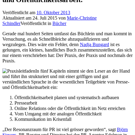
Veröffentlicht am
10. Oktober 2013
Aktualisiert am
24. Juli 2015
von
Marie-Christine
Schindler
Veröffentlicht in
Bücher
Gerade mal hundert Seiten umfasst das Büchlein und man kommt in
Versuchung, es als Schnellbleiche abzuqualifizieren und
wegzulegen. Dies wäre ein Fehler, denn
Nadja Bungard
ist es
gelungen, ein kleines, handliches Buch zusammenzustellen, das sich
nur einem verschrieben hat: Der Praxis, der Praxis und nochmals der
Praxis.
In fünf Kapiteln nimmt sie den Leser an der Hand
und führt ihn strukturiert und mit einer griffigen und gut
verständlichen Sprache in die wesentlichen Teilgebiete von Presse-
und Öffentlichkeitsarbeit ein:
Öffentlichkeitsarbeit planen und systematisch aufbauen
Pressearbeit
Online Relations oder die Öffentlichkeit im Netz erreichen
Vom Umgang mit der analogen Öffentlichkeit
Kommunikation im Krisenfall
„Der Resonanzraum für PR ist viel grösser geworden“, sagt
Björn
Sievers
, PR-Berater und Director bei der PR-Agentur Edelman in