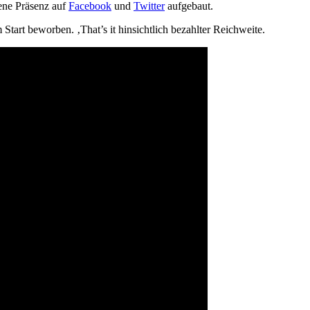
gene Präsenz auf
Facebook
und
Twitter
aufgebaut.
art beworben. ‚That’s it hinsichtlich bezahlter Reichweite.