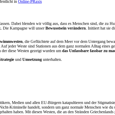
fentlicht in
Online-PRaxis
assen. Dabei blenden wir völlig aus, dass es Menschen sind, die zu Hu
ück. Die Kampagne will unser
Bewusstsein verändern
. Initiiert hat sie d
hwimmwesten
, die Geflüchtete auf dem Meer vor dem Untergang bewa
. Auf jeder Weste sind Stationen aus dem ganz normalen Alltag eines
an der diese Westen gezeigt wurden um
das Unfassbare fassbar zu ma
Strategie
und
Umsetzung
unterhalten.
itikern, Medien und allen EU-Bürgern katapultieren und der Stigmatis
nd Nicht-Kriminelle handelt, sondern um ganz normale Menschen wie du
halten haben. Mit diesen Westen, die an den Stränden Griechenlands 