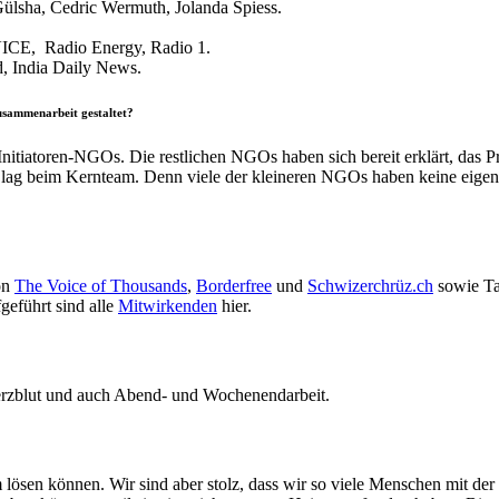
 Gülsha, Cedric Wermuth, Jolanda Spiess.
VICE, Radio Energy, Radio 1.
d, India Daily News.
usammenarbeit gestaltet?
nitiatoren-NGOs. Die restlichen NGOs haben sich bereit erklärt, das P
beit lag beim Kernteam. Denn viele der kleineren NGOs haben keine eig
on
The Voice of Thousands
,
Borderfree
und
Schwizerchrüz.ch
sowie Ta
geführt sind alle
Mitwirkenden
hier.
erzblut und auch Abend- und Wochenendarbeit.
em lösen können. Wir sind aber stolz, dass wir so viele Menschen mit d