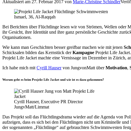
Aktualisiert am
27. Februar 2017
von
Marie-Christine Schindler
Veröf
Ismael, 36, Al-Raqqah
Bei Berichten über Flüchtlinge lesen wir von Strömen, Wellen oder M
ihr Gesicht, ihre Identität und ihre ganz persönliche Geschichte zur
Organisationen.
Wie kann man Geschichten besser greifbar machen wie mit jenen
Sc
Schicksalen bilden das Kernstück der
Kampagne
Projekt Life Jacket
Projekt Life Jacket machte eine Vernissage im Dezember in Zürich, 
Ich habe mich mit
Cyrill Hauser
von JungvonMatt über
Motivation
,
Worum geht es beim Projekt Life Jacket und wie ist es dazu gekommen?
Cyrill Hauser, Executive PR Director
JungvMatt/Limmat
Das Projekt soll das Flüchtlingsdrama wieder auf die Agenda von Pol
aufzeigen, dass es sich bei den Flüchtlingen nicht um Kriminelle u
der sogenannten „Flüchtlinge“ auf gebrauchten Schwimmwesten festge