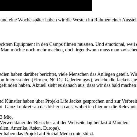
und eine Woche später haben wir die Westen im Rahmen einer Ausstellu
stecktem Equipment in den Camps filmen mussten. Und emotional, weil 
z. Man möchte noch mehr machen, doch irgendwann muss man zwischen
ien haben darüber berichtet, viele Menschen das Anliegen geteilt. Wir
on Interessenten (Firmen, NGOs, Galerien usw), welche die Jackets auss
gefunden haben. Aktuell sieht es danach aus, dass wir das bald mache
und Künstler haben über Projekt Life Jacket gesprochen und zur Verbre
. Ganz konkret sah das bisher so aus, wobei ich hier nur die Relevante
.3 Mio.
 Verweildauer der Besucher auf der Webseite lag bei fast 4 Minuten.
lien, Amerika, Asien, Europa).
r haben das Projekt auf Social Media unterstützt.