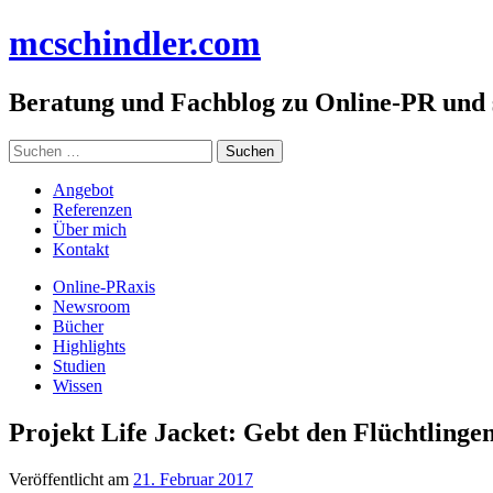
Zum
mc
schindler
.com
Inhalt
springen
Beratung und Fachblog zu Online-PR und
Suchen
nach:
Angebot
Referenzen
Über mich
Kontakt
Online-PRaxis
Newsroom
Bücher
Highlights
Studien
Wissen
Projekt Life Jacket: Gebt den Flüchtlinge
Veröffentlicht am
21. Februar 2017