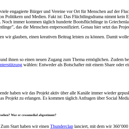
viele engagierte Bürger und Vereine vor Ort für Menschen auf der Fluc
 von Politikern und Medien. Fakt ist: Das Flüchtlingsdrama nimmt kein
. Noch immer kommen täglich hunderte Bootsflüchtlinge in Griechenlan
inge”, das die Menschen entpersonifiziert. Genau hier setzt das Projec
enen wir glauben, einen kreativen Beitrag leisten zu können. Damit wol
 und ihnen so einen neuen Zugang zum Thema ermöglichen. Zudem begin
nterstützung
wählen: Entweder als Botschafter mit einem Share oder ein
nde haben wir das Projekt aktiv über alle Kanäle immer wieder gepush
das Projekt zu erlangen. Es kommen täglich Anfragen über Social Media
esehen? War er crossmedial abgestimmt?
 Zum Start haben wir einen
Thunderclap
lanciert, mit dem wir 360’000