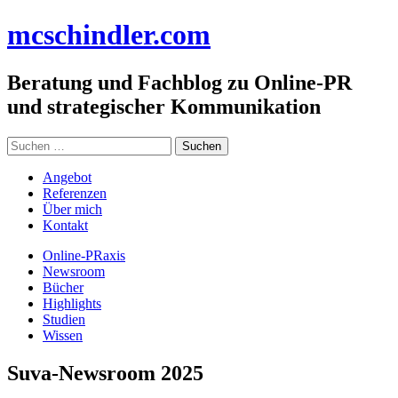
Zum
mc
schindler
.com
Inhalt
springen
Beratung und Fachblog zu Online-PR
und strategischer Kommunikation
Suchen
nach:
Angebot
Referenzen
Über mich
Kontakt
Online-PRaxis
Newsroom
Bücher
Highlights
Studien
Wissen
Suva-Newsroom 2025