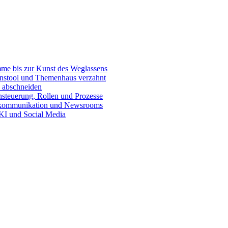
e bis zur Kunst des Weglassens
onstool und Themenhaus verzahnt
 abschneiden
teuerung, Rollen und Prozesse
skommunikation und Newsrooms
KI und Social Media