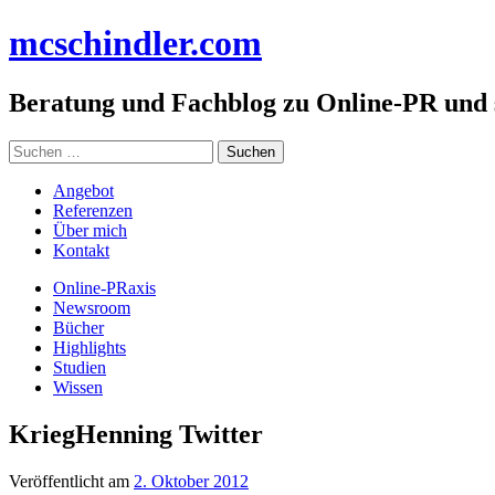
Zum
mc
schindler
.com
Inhalt
springen
Beratung und Fachblog zu Online-PR und
Suchen
nach:
Angebot
Referenzen
Über mich
Kontakt
Online-PRaxis
Newsroom
Bücher
Highlights
Studien
Wissen
KriegHenning Twitter
Veröffentlicht am
2. Oktober 2012