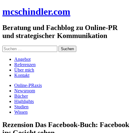
Zum
mc
schindler
.com
Inhalt
springen
Beratung und Fachblog zu Online-PR
und strategischer Kommunikation
Suchen
nach:
Angebot
Referenzen
Über mich
Kontakt
Online-PRaxis
Newsroom
Bücher
Highlights
Studien
Wissen
Rezension Das Facebook-Buch: Facebook
ins Gesicht sehen