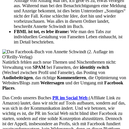
Anfrage von Anfang Mai fiel, ich gebe es zu, etwas verlegen
aus. Während man bei den Benachrichtigungen eine Meldung
und Anzeige bekommt, ist dies beim Unterordner „Sonstiges“
nicht der Fall. Keine schlechte Idee, dort hin und wieder
vorbeizuschauen. Was alles in diesem Ordner landet,
beschreibt Annette Schwindt im Buch.
FBML ist tot, es lebe iframe:
Wie man den Tabs zur
individuellen Gestaltung von Fanseiten Leben einhaucht, ist
im Detail beschrieben.
Natürlich fehlen auch neue Themen und Nischenthemen nicht:
Verwaltung von
SPAM
bei Fanseiten, der
identitiy switch
(Wechsel zwischen Profil und Fanseite), das Posting von
Audiobeiträgen
, das richtige
Kommentieren
, die Optimierung von
Websites/Blogs zum
Weitersagen
und der Umgang mit
Facebook
Places
.
Das Credo unseres Buches
PR im Social Web
(Affiliate Link zu
Amazon) lautet, dass wir nicht auf Tools aufbauen, sondern auf das,
was sich in der Kommunikation ändert. Und wir betonen, wie
wichtig es ist, die PR im Social Web nicht blind über Facebook zu
starten, sondern auf eine solide Konzeption abzustützen. Dennoch
ist der Appell, insbesondere an Profis, sich mit Facebook fundiert
auseinanderzusetzen, kein Widerspruch, denn an dieser Plattform,