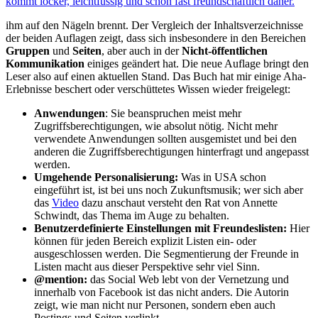
kommt locker, leichtfüssig und schon fast freundschaftlich daher.
ihm auf den Nägeln brennt. Der Vergleich der Inhaltsverzeichnisse
der beiden Auflagen zeigt, dass sich insbesondere in den Bereichen
Gruppen
und
Seiten
, aber auch in der
Nicht-öffentlichen
Kommunikation
einiges geändert hat. Die neue Auflage bringt den
Leser also auf einen aktuellen Stand. Das Buch hat mir einige Aha-
Erlebnisse beschert oder verschüttetes Wissen wieder freigelegt:
Anwendungen
: Sie beanspruchen meist mehr
Zugriffsberechtigungen, wie absolut nötig. Nicht mehr
verwendete Anwendungen sollten ausgemistet und bei den
anderen die Zugriffsberechtigungen hinterfragt und angepasst
werden.
Umgehende Personalisierung:
Was in USA schon
eingeführt ist, ist bei uns noch Zukunftsmusik; wer sich aber
das
Video
dazu anschaut versteht den Rat von Annette
Schwindt, das Thema im Auge zu behalten.
Benutzerdefinierte Einstellungen mit Freundeslisten:
Hier
können für jeden Bereich explizit Listen ein- oder
ausgeschlossen werden. Die Segmentierung der Freunde in
Listen macht aus dieser Perspektive sehr viel Sinn.
@mention:
das Social Web lebt von der Vernetzung und
innerhalb von Facebook ist das nicht anders. Die Autorin
zeigt, wie man nicht nur Personen, sondern eben auch
Postings und Seiten verlinkt.