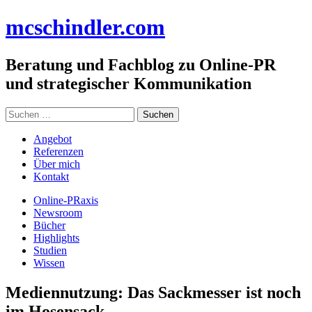
Zum
mc
schindler
.com
Inhalt
springen
Beratung und Fachblog zu Online-PR
und strategischer Kommunikation
Suchen
nach:
Angebot
Referenzen
Über mich
Kontakt
Online-PRaxis
Newsroom
Bücher
Highlights
Studien
Wissen
Mediennutzung: Das Sackmesser ist noch
im Hosensack