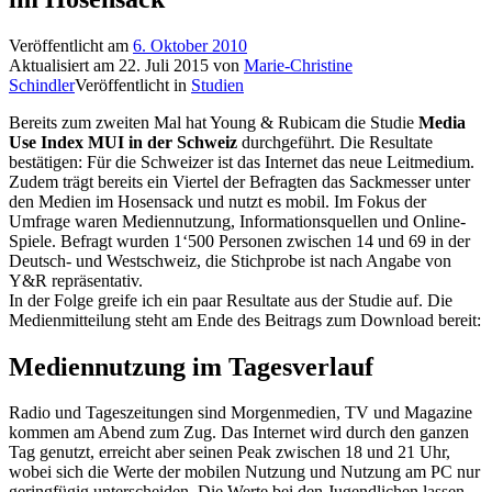
Veröffentlicht am
6. Oktober 2010
Aktualisiert am
22. Juli 2015
von
Marie-Christine
Schindler
Veröffentlicht in
Studien
Bereits zum zweiten Mal hat Young & Rubicam die Studie
Media
Use Index MUI in der Schweiz
durchgeführt. Die Resultate
bestätigen: Für die Schweizer ist das Internet das neue Leitmedium.
Zudem trägt bereits ein Viertel der Befragten das Sackmesser unter
den Medien im Hosensack und nutzt es mobil. Im Fokus der
Umfrage waren Mediennutzung, Informationsquellen und Online-
Spiele. Befragt wurden 1‘500 Personen zwischen 14 und 69 in der
Deutsch- und Westschweiz, die Stichprobe ist nach Angabe von
Y&R repräsentativ.
In der Folge greife ich ein paar Resultate aus der Studie auf. Die
Medienmitteilung steht am Ende des Beitrags zum Download bereit:
Mediennutzung im Tagesverlauf
Radio und Tageszeitungen sind Morgenmedien, TV und Magazine
kommen am Abend zum Zug. Das Internet wird durch den ganzen
Tag genutzt, erreicht aber seinen Peak zwischen 18 und 21 Uhr,
wobei sich die Werte der mobilen Nutzung und Nutzung am PC nur
geringfügig unterscheiden. Die Werte bei den Jugendlichen lassen