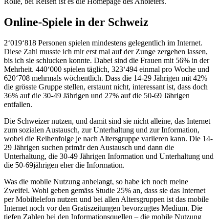
Rolle, bei Reisen ist es die Homepage des Anbieters.
Online-Spiele in der Schweiz
2‘019‘818 Personen spielen mindestens gelegentlich im Internet.
Diese Zahl musste ich mir erst mal auf der Zunge zergehen lassen,
bis ich sie schlucken konnte. Dabei sind die Frauen mit 56% in der
Mehrheit. 440‘000 spielen täglich, 323‘494 einmal pro Woche und
620‘708 mehrmals wöchentlich. Dass die 14-29 Jährigen mit 42%
die grösste Gruppe stellen, erstaunt nicht, interessant ist, dass doch
36% auf die 30-49 Jährigen und 27% auf die 50-69 Jährigen
entfallen.
Die Schweizer nutzen, und damit sind sie nicht alleine, das Internet
zum sozialen Austausch, zur Unterhaltung und zur Information,
wobei die Reihenfolge je nach Altersgruppe variieren kann. Die 14-
29 Jährigen suchen primär den Austausch und dann die
Unterhaltung, die 30-49 Jährigen Information und Unterhaltung und
die 50-69jährigen eher die Information.
Was die mobile Nutzung anbelangt, so habe ich noch meine
Zweifel. Wohl geben gemäss Studie 25% an, dass sie das Internet
per Mobiltelefon nutzen und bei allen Altersgruppen ist das mobile
Internet noch vor den Gratiszeitungen bevorzugtes Medium. Die
tiefen Zahlen bei den Informationsquellen – die mobile Nutzung