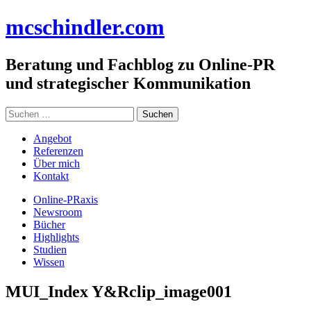
Zum
mc
schindler
.com
Inhalt
springen
Beratung und Fachblog zu Online-PR
und strategischer Kommunikation
Suchen
nach:
Angebot
Referenzen
Über mich
Kontakt
Online-PRaxis
Newsroom
Bücher
Highlights
Studien
Wissen
MUI_Index Y&Rclip_image001