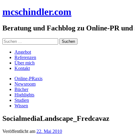
Zum
mc
schindler
.com
Inhalt
springen
Beratung und Fachblog zu Online-PR und
Suchen
nach:
Angebot
Referenzen
Über mich
Kontakt
Online-PRaxis
Newsroom
Bücher
Highlights
Studien
Wissen
SocialmediaLandscape_Fredcavaz
Veröffentlicht am
22. Mai 2010