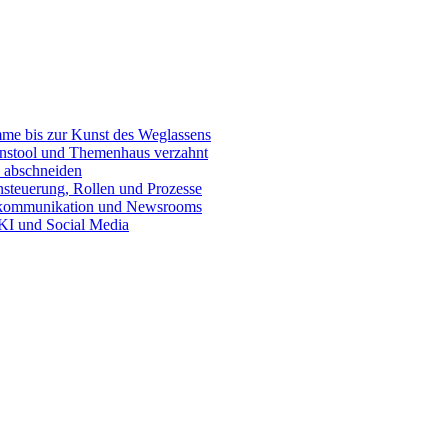
e bis zur Kunst des Weglassens
onstool und Themenhaus verzahnt
 abschneiden
teuerung, Rollen und Prozesse
skommunikation und Newsrooms
KI und Social Media