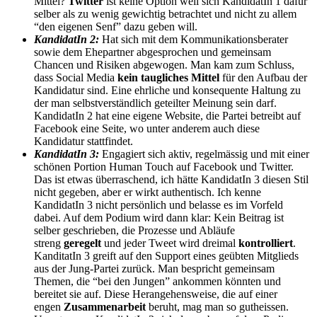
Mittel?
Twitter
ist keine Option weil sich KandidatIn 1 dafür
selber als zu wenig gewichtig betrachtet und nicht zu allem
“den eigenen Senf” dazu geben will.
KandidatIn 2:
Hat sich mit dem Kommunikationsberater
sowie dem Ehepartner abgesprochen und gemeinsam
Chancen und Risiken abgewogen. Man kam zum Schluss,
dass Social Media
kein taugliches Mittel
für den Aufbau der
Kandidatur sind. Eine ehrliche und konsequente Haltung zu
der man selbstverständlich geteilter Meinung sein darf.
KandidatIn 2 hat eine eigene Website, die Partei betreibt auf
Facebook eine Seite, wo unter anderem auch diese
Kandidatur stattfindet.
KandidatIn 3:
Engagiert sich aktiv, regelmässig und mit einer
schönen Portion Human Touch auf Facebook und Twitter.
Das ist etwas überraschend, ich hätte KandidatIn 3 diesen Stil
nicht gegeben, aber er wirkt authentisch. Ich kenne
KandidatIn 3 nicht persönlich und belasse es im Vorfeld
dabei. Auf dem Podium wird dann klar: Kein Beitrag ist
selber geschrieben, die Prozesse und Abläufe
streng
geregelt
und jeder Tweet wird dreimal
kontrolliert
.
KanditatIn 3 greift auf den Support eines geübten Mitglieds
aus der Jung-Partei zurück. Man bespricht gemeinsam
Themen, die “bei den Jungen” ankommen könnten und
bereitet sie auf. Diese Herangehensweise, die auf einer
engen
Zusammenarbeit
beruht, mag man so gutheissen.