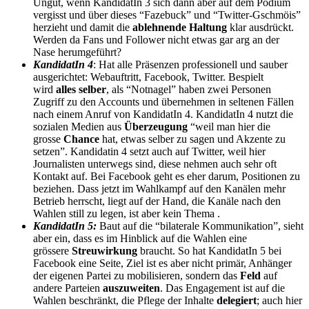
Ungut, wenn KandidatIn 3 sich dann aber auf dem Podium
vergisst und über dieses “Fazebuck” und “Twitter-Gschmöis”
herzieht und damit die
ablehnende Haltung
klar ausdrückt.
Werden da Fans und Follower nicht etwas gar arg an der
Nase herumgeführt?
KandidatIn 4
: Hat alle Präsenzen professionell und sauber
ausgerichtet: Webauftritt, Facebook, Twitter. Bespielt
wird
alles selber
, als “Notnagel” haben zwei Personen
Zugriff zu den Accounts und übernehmen in seltenen Fällen
nach einem Anruf von KandidatIn 4. KandidatIn 4 nutzt die
sozialen Medien aus
Überzeugung
“weil man hier die
grosse
Chance
hat, etwas selber zu sagen und Akzente zu
setzen”. Kandidatin 4 setzt auch auf Twitter, weil hier
Journalisten unterwegs sind, diese nehmen auch sehr oft
Kontakt auf. Bei Facebook geht es eher darum, Positionen zu
beziehen. Dass jetzt im Wahlkampf auf den Kanälen mehr
Betrieb herrscht, liegt auf der Hand, die Kanäle nach den
Wahlen still zu legen, ist aber kein Thema .
KandidatIn 5:
Baut auf die “bilaterale Kommunikation”, sieht
aber ein, dass es im Hinblick auf die Wahlen eine
grössere
Streuwirkung
braucht. So hat KandidatIn 5 bei
Facebook eine Seite, Ziel ist es aber nicht primär, Anhänger
der eigenen Partei zu mobilisieren, sondern das
Feld
auf
andere Parteien
auszuweiten
. Das Engagement ist auf die
Wahlen beschränkt, die Pflege der Inhalte
delegiert
; auch hier