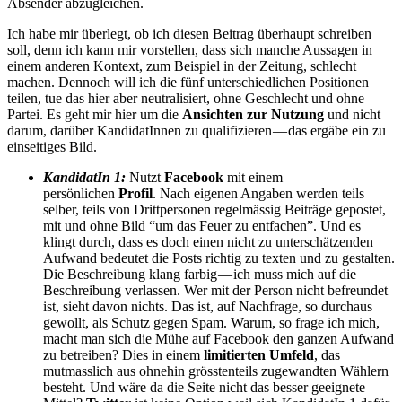
Absender abzugleichen.
Ich habe mir überlegt, ob ich diesen Beitrag überhaupt schreiben
soll, denn ich kann mir vorstellen, dass sich manche Aussagen in
einem anderen Kontext, zum Beispiel in der Zeitung, schlecht
machen. Dennoch will ich die fünf unterschiedlichen Positionen
teilen, tue das hier aber neutralisiert, ohne Geschlecht und ohne
Partei. Es geht mir hier um die
Ansichten zur Nutzung
und nicht
darum, darüber KandidatInnen zu qualifizieren — das ergäbe ein zu
einseitiges Bild.
KandidatIn 1:
Nutzt
Facebook
mit einem
persönlichen
Profil
. Nach eigenen Angaben werden teils
selber, teils von Drittpersonen regelmässig Beiträge gepostet,
mit und ohne Bild “um das Feuer zu entfachen”. Und es
klingt durch, dass es doch einen nicht zu unterschätzenden
Aufwand bedeutet die Posts richtig zu texten und zu gestalten.
Die Beschreibung klang farbig — ich muss mich auf die
Beschreibung verlassen. Wer mit der Person nicht befreundet
ist, sieht davon nichts. Das ist, auf Nachfrage, so durchaus
gewollt, als Schutz gegen Spam. Warum, so frage ich mich,
macht man sich die Mühe auf Facebook den ganzen Aufwand
zu betreiben? Dies in einem
limitierten Umfeld
, das
mutmasslich aus ohnehin grösstenteils zugewandten Wählern
besteht. Und wäre da die Seite nicht das besser geeignete