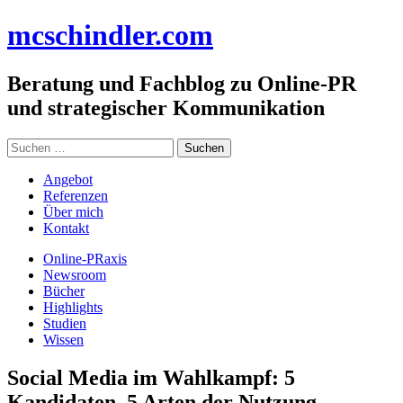
Zum
mc
schindler
.com
Inhalt
springen
Beratung und Fachblog zu Online-PR
und strategischer Kommunikation
Suchen
nach:
Angebot
Referenzen
Über mich
Kontakt
Online-PRaxis
Newsroom
Bücher
Highlights
Studien
Wissen
Social Media im Wahlkampf: 5
Kandidaten, 5 Arten der Nutzung