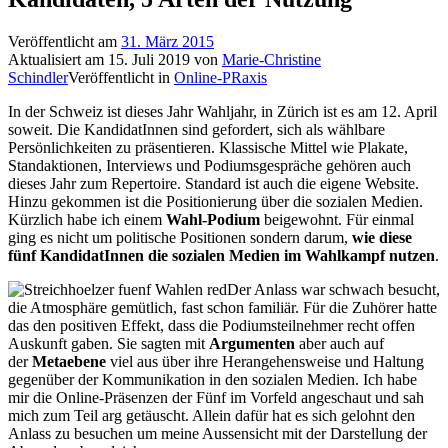
Veröffentlicht am
31. März 2015
Aktualisiert am
15. Juli 2019
von
Marie-Christine
Schindler
Veröffentlicht in
Online-PRaxis
In der Schweiz ist dieses Jahr Wahljahr, in Zürich ist es am 12. April
soweit. Die KandidatInnen sind gefordert, sich als wählbare
Persönlichkeiten zu präsentieren. Klassische Mittel wie Plakate,
Standaktionen, Interviews und Podiumsgespräche gehören auch
dieses Jahr zum Repertoire. Standard ist auch die eigene Website.
Hinzu gekommen ist die Positionierung über die sozialen Medien.
Kürzlich habe ich einem
Wahl-Podium
beigewohnt. Für einmal
ging es nicht um politische Positionen sondern darum,
wie diese
fünf KandidatInnen die sozialen Medien im Wahlkampf nutzen
.
Der Anlass war schwach besucht,
die Atmosphäre gemütlich, fast schon familiär. Für die Zuhörer hatte
das den positiven Effekt, dass die Podiumsteilnehmer recht offen
Auskunft gaben. Sie sagten mit
Argumenten
aber auch auf
der
Metaebene
viel aus über ihre Herangehensweise und Haltung
gegenüber der Kommunikation in den sozialen Medien. Ich habe
mir die Online-Präsenzen der Fünf im Vorfeld angeschaut und sah
mich zum Teil arg getäuscht. Allein dafür hat es sich gelohnt den
Anlass zu besuchen um meine Aussensicht mit der Darstellung der