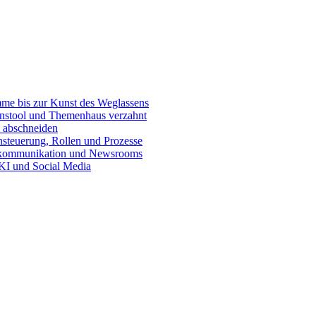
e bis zur Kunst des Weglassens
onstool und Themenhaus verzahnt
 abschneiden
teuerung, Rollen und Prozesse
skommunikation und Newsrooms
KI und Social Media