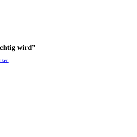
chtig wird
”
inken