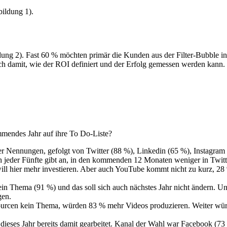
ildung 1).
ung 2). Fast 60 % möchten primär die Kunden aus der Filter-Bubble in 
ch damit, wie der ROI definiert und der Erfolg gemessen werden kann.
mendes Jahr auf ihre To Do-Liste?
er Nennungen, gefolgt von Twitter (88 %), Linkedin (65 %), Instagra
h jeder Fünfte gibt an, in den kommenden 12 Monaten weniger in Twitte
tte will hier mehr investieren. Aber auch YouTube kommt nicht zu kurz
n Thema (91 %) und das soll sich auch nächstes Jahr nicht ändern. Ungef
gen.
ourcen kein Thema, würden 83 % mehr Videos produzieren. Weiter würd
dieses Jahr bereits damit gearbeitet. Kanal der Wahl war Facebook (7