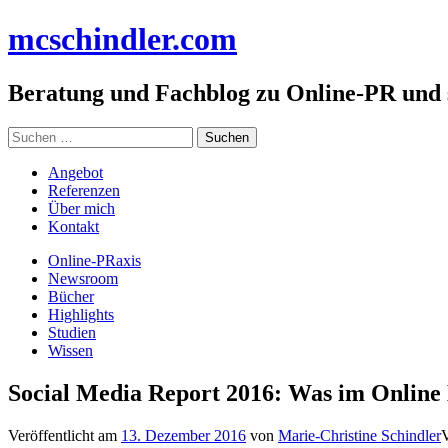
Zum
mc
schindler
.com
Inhalt
springen
Beratung und Fachblog zu Online-PR und
Suchen
nach:
Angebot
Referenzen
Über mich
Kontakt
Online-PRaxis
Newsroom
Bücher
Highlights
Studien
Wissen
Social Media Report 2016: Was im Online 
Veröffentlicht am
13. Dezember 2016
von
Marie-Christine Schindler
V