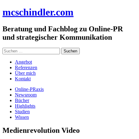
Zum
mc
schindler
.com
Inhalt
springen
Beratung und Fachblog zu Online-PR
und strategischer Kommunikation
Suchen
nach:
Angebot
Referenzen
Über mich
Kontakt
Online-PRaxis
Newsroom
Bücher
Highlights
Studien
Wissen
Medienrevolution Video