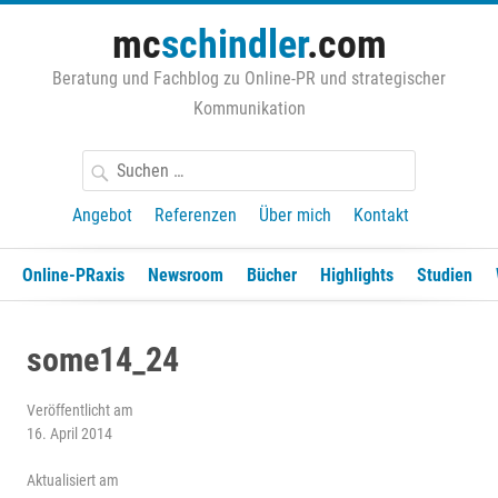
Zum
mc
schindler
.com
Inhalt
springen
Beratung und Fachblog zu Online-PR und strategischer
Kommunikation
Suchen
nach:
Angebot
Referenzen
Über mich
Kontakt
Online-PRaxis
Newsroom
Bücher
Highlights
Studien
some14_24
Veröffentlicht am
16. April 2014
Aktualisiert am