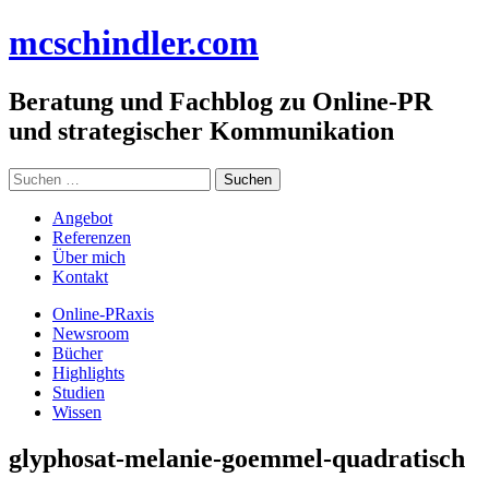
Zum
mc
schindler
.com
Inhalt
springen
Beratung und Fachblog zu Online-PR
und strategischer Kommunikation
Suchen
nach:
Angebot
Referenzen
Über mich
Kontakt
Online-PRaxis
Newsroom
Bücher
Highlights
Studien
Wissen
glyphosat-melanie-goemmel-quadratisch