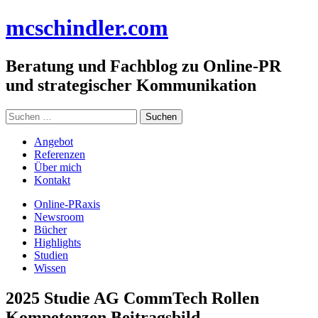
Zum
mc
schindler
.com
Inhalt
springen
Beratung und Fachblog zu Online-PR
und strategischer Kommunikation
Suchen
nach:
Angebot
Referenzen
Über mich
Kontakt
Online-PRaxis
Newsroom
Bücher
Highlights
Studien
Wissen
2025 Studie AG CommTech Rollen
Kompetenzen Beitragsbild