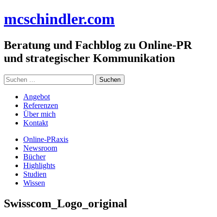
Zum
mc
schindler
.com
Inhalt
springen
Beratung und Fachblog zu Online-PR
und strategischer Kommunikation
Suchen
nach:
Angebot
Referenzen
Über mich
Kontakt
Online-PRaxis
Newsroom
Bücher
Highlights
Studien
Wissen
Swisscom_Logo_original