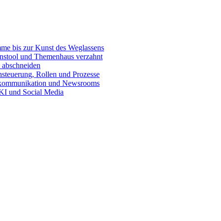
e bis zur Kunst des Weglassens
onstool und Themenhaus verzahnt
 abschneiden
teuerung, Rollen und Prozesse
skommunikation und Newsrooms
KI und Social Media