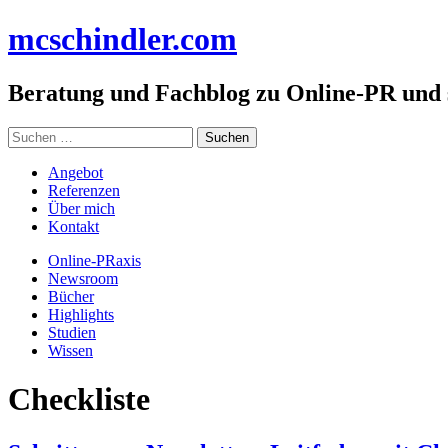
Zum
mc
schindler
.com
Inhalt
springen
Beratung und Fachblog zu Online-PR und
Suchen
nach:
Angebot
Referenzen
Über mich
Kontakt
Online-PRaxis
Newsroom
Bücher
Highlights
Studien
Wissen
Checkliste