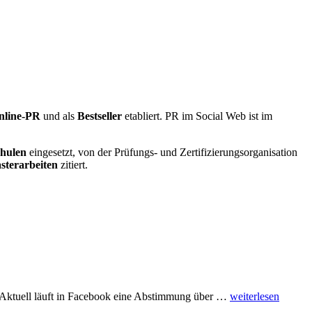
die
Evaluation
von
Software
für
Social
Media
Monitoring
nline-PR
und als
Bestseller
etabliert. PR im Social Web ist im
hulen
eingesetzt, von der Prüfungs- und Zertifizierungsorganisation
sterarbeiten
zitiert.
Social
? Aktuell läuft in Facebook eine Abstimmung über …
weiterlesen
Media