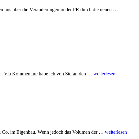
Mit
ten uns über die Veränderungen in der PR durch die neuen …
Film
bewegen:
Praxistipps
zum
profession
Vodcast
Corporate
erden. Via Kommentare habe ich von Stefan den …
weiterlesen
Blogs
Teil
2
mit
Checkliste
Checkliste
e & Co. im Eigenbau. Wenn jedoch das Volumen der …
weiterlesen
für