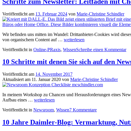
Schritte zum Newsletter: Leitfaden mit Ch
Veröffentlicht am
13. Februar 2024
von
Marie-Christine Schindler
Wir befinden uns mitten im Wandel: Drittanbieter-Cookies wird dies
Schritte
von organischem Content auf …
weiterlesen
zum
Veröffentlicht in
Online-PRaxis
,
Wissen
Schreibe einen Kommentar
Newsletter:
Leitfaden
mit
10 Schritte mit denen Sie sich auf den Ne
Checkliste
zur
Veröffentlicht am
14. November 2017
Tool-
Aktualisiert am
11. Januar 2020
von
Marie-Christine Schindler
Bewertung
und
Anleitung
In meinem Workshop zu Chancen und Herausforderungen eines Newsroo
zur
10
Aufbau eines …
weiterlesen
Migration
Schritte
Veröffentlicht in
Newsroom
,
Wissen
7 Kommentare
mit
denen
Sie
10 Jahre Daimler-Blog: Vermarktung, Nutz
sich