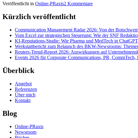
Veröffentlicht in
Online-PRaxis
2 Kommentare
Kürzlich veröffentlicht
Communication Management Radar 2026: Von der Botschwemm
Vom Excel zur strategischen Steuerung: Wie der SNF Redakti
KI-Reputations-Studie: Wie Pharma und MedTech in ChatGPT
Werkstattbericht zum Relaunch des BKW-Newsrooms: Themens
Reuters-Trend-Report 2026: Auswirkungen auf Unternehmen
Events 2026 für Corporate Communications, PR, CommTech, 
Überblick
Angebot
Referenzen
Über mich
Kontakt
Blog
Online-PRaxis
Newsroom
Bücher