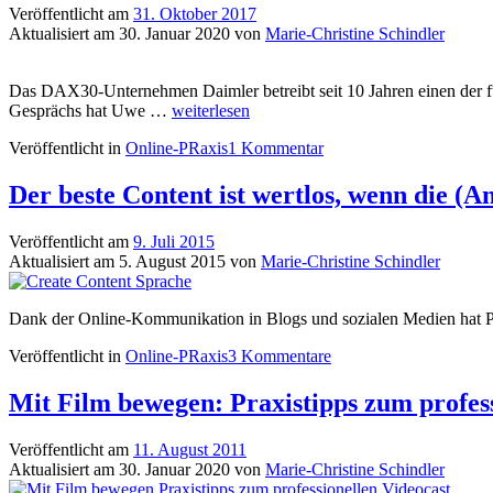
auf
Veröffentlicht am
31. Oktober 2017
den
Aktualisiert am
30. Januar 2020
von
Marie-Christine Schindler
Newsroom-
Start
vorbereiten
Das DAX30-Unternehmen Daimler betreibt seit 10 Jahren einen der fü
10
Gesprächs hat Uwe …
weiterlesen
Jahre
Veröffentlicht in
Online-PRaxis
1 Kommentar
Daimler-
Blog:
Vermarktung,
Der beste Content ist wertlos, wenn die (A
Nutzung,
Technologie,
Veröffentlicht am
9. Juli 2015
Konzeption
Aktualisiert am
5. August 2015
von
Marie-Christine Schindler
(2/2)
Dank der Online-Kommunikation in Blogs und sozialen Medien hat P
Veröffentlicht in
Online-PRaxis
3 Kommentare
Mit Film bewegen: Praxistipps zum profes
Veröffentlicht am
11. August 2011
Aktualisiert am
30. Januar 2020
von
Marie-Christine Schindler