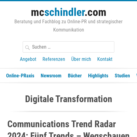
Zum
mc
schindler
.com
Inhalt
springen
Beratung und Fachblog zu Online-PR und strategischer
Kommunikation
Suchen
nach:
Angebot
Referenzen
Über mich
Kontakt
Online-PRaxis
Newsroom
Bücher
Highlights
Studien
Digitale Transformation
Communications Trend Radar
2024: Fünf Trends – Wegschauen