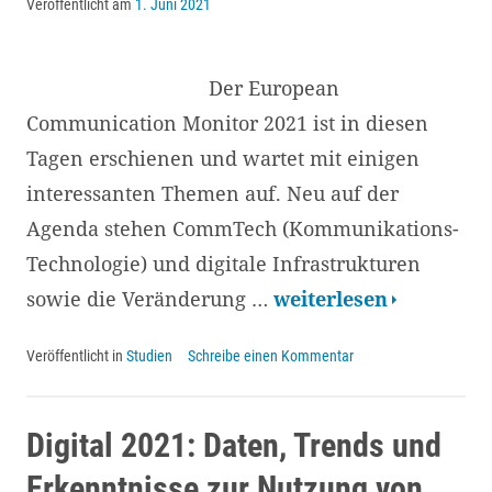
Ausblick
Veröffentlicht am
1. Juni 2021
von
Jörg
Der European
Reschke
Communication Monitor 2021 ist in diesen
Tagen erschienen und wartet mit einigen
interessanten Themen auf. Neu auf der
Agenda stehen CommTech (Kommunikations-
Technologie) und digitale Infrastrukturen
European
sowie die Veränderung …
weiterlesen
Communication
Veröffentlicht in
Studien
Schreibe einen Kommentar
Monitor
2021
zu
Digital 2021: Daten, Trends und
CommTech
Erkenntnisse zur Nutzung von