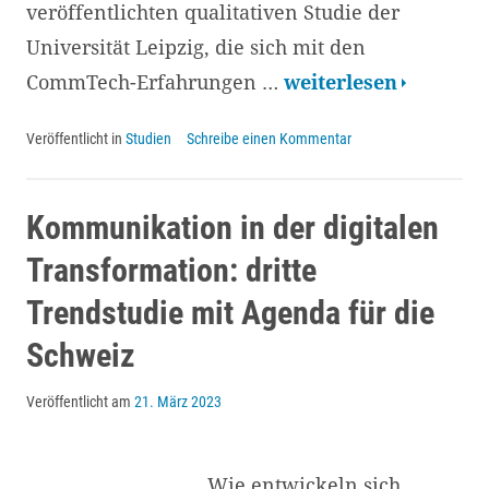
veröffentlichten qualitativen Studie der
Universität Leipzig, die sich mit den
Studie
CommTech-Erfahrungen …
weiterlesen
der
Veröffentlicht in
Studien
Schreibe einen Kommentar
Uni
Leipzig:
Fallstricke
Kommunikation in der digitalen
und
Transformation: dritte
Erfolgsfaktoren
Trendstudie mit Agenda für die
bei
Schweiz
der
Einführung
Veröffentlicht am
21. März 2023
von
CommTech
Wie entwickeln sich