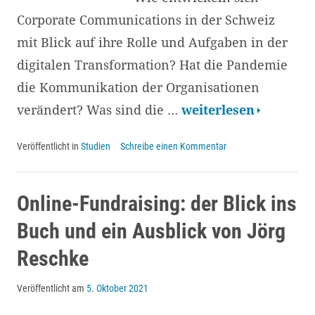
Corporate Communications in der Schweiz
mit Blick auf ihre Rolle und Aufgaben in der
digitalen Transformation? Hat die Pandemie
die Kommunikation der Organisationen
Kommunikation
verändert? Was sind die …
weiterlesen
in
Veröffentlicht in
Studien
Schreibe einen Kommentar
der
digitalen
Transformation:
Online-Fundraising: der Blick ins
dritte
Buch und ein Ausblick von Jörg
Trendstudie
Reschke
mit
Agenda
Veröffentlicht am
5. Oktober 2021
für