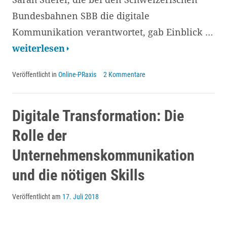
Bundesbahnen SBB die digitale
Kommunikation verantwortet, gab Einblick …
Digitale
weiterlesen
Transformation
Veröffentlicht in
Online-PRaxis
2 Kommentare
der
SBB-
Kommunikation:
Digitale Transformation: Die
Erfahrungen
Rolle der
aus
Unternehmenskommunikation
der
und die nötigen Skills
bisherigen
Reise
Veröffentlicht am
17. Juli 2018