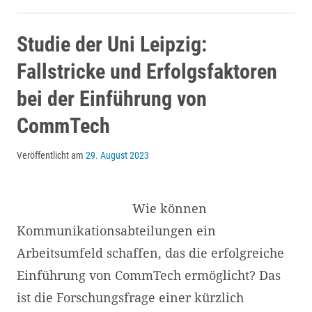
2024:
Fünf
Studie der Uni Leipzig:
Trends
Fallstricke und Erfolgsfaktoren
–
bei der Einführung von
Wegschauen
CommTech
ist
keine
Veröffentlicht am
29. August 2023
Option!
Wie können
Kommunikationsabteilungen ein
Arbeitsumfeld schaffen, das die erfolgreiche
Einführung von CommTech ermöglicht? Das
ist die Forschungsfrage einer kürzlich