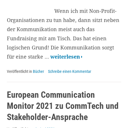
die
Wenn ich mit Non-Profit-
Schweiz
Organisationen zu tun habe, dann sitzt neben
der Kommunikation meist auch das
Fundraising mit am Tisch. Das hat einen
logischen Grund! Die Kommunikation sorgt
Online-
für eine starke …
weiterlesen
Fundraising:
Veröffentlicht in
Bücher
Schreibe einen Kommentar
der
Blick
ins
European Communication
Buch
Monitor 2021 zu CommTech und
und
Stakeholder-Ansprache
ein