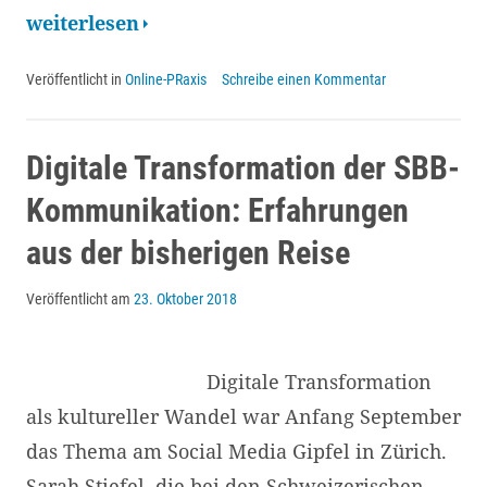
Digital
weiterlesen
Publishing
Veröffentlicht in
Online-PRaxis
Schreibe einen Kommentar
Award
2019:
Sechs
Digitale Transformation der SBB-
Preisträger
Kommunikation: Erfahrungen
mit
aus der bisherigen Reise
wegweisenden
Projekten
Veröffentlicht am
23. Oktober 2018
Digitale Transformation
als kultureller Wandel war Anfang September
das Thema am Social Media Gipfel in Zürich.
Sarah Stiefel, die bei den Schweizerischen