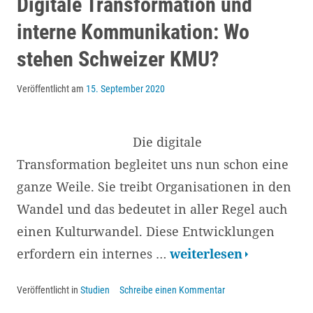
und
Digitale Transformation und
Erkenntnisse
interne Kommunikation: Wo
zur
stehen Schweizer KMU?
Nutzung
von
Veröffentlicht am
15. September 2020
Internet,
Mobile,
Die digitale
Social
Transformation begleitet uns nun schon eine
Media
ganze Weile. Sie treibt Organisationen in den
und
Wandel und das bedeutet in aller Regel auch
E-
einen Kulturwandel. Diese Entwicklungen
Commerce
Digitale
erfordern ein internes …
weiterlesen
Transformation
Veröffentlicht in
Studien
Schreibe einen Kommentar
und