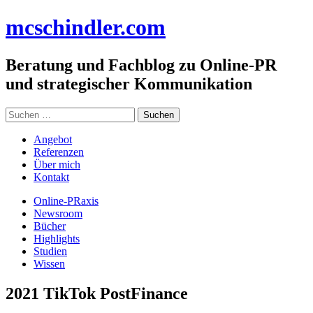
Zum
mc
schindler
.com
Inhalt
springen
Beratung und Fachblog zu Online-PR
und strategischer Kommunikation
Suchen
nach:
Angebot
Referenzen
Über mich
Kontakt
Online-PRaxis
Newsroom
Bücher
Highlights
Studien
Wissen
2021 TikTok PostFinance