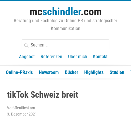
Zum
mc
schindler
.com
Inhalt
springen
Beratung und Fachblog zu Online-PR und strategischer
Kommunikation
Suchen
nach:
Angebot
Referenzen
Über mich
Kontakt
Online-PRaxis
Newsroom
Bücher
Highlights
Studien
tikTok Schweiz breit
Veröffentlicht am
3. Dezember 2021