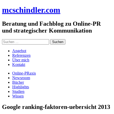
Zum
mc
schindler
.com
Inhalt
springen
Beratung und Fachblog zu Online-PR
und strategischer Kommunikation
Suchen
nach:
Angebot
Referenzen
Über mich
Kontakt
Online-PRaxis
Newsroom
Bücher
Highlights
Studien
Wissen
Google ranking-faktoren-uebersicht 2013