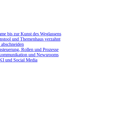
e bis zur Kunst des Weglassens
onstool und Themenhaus verzahnt
 abschneiden
teuerung, Rollen und Prozesse
skommunikation und Newsrooms
KI und Social Media