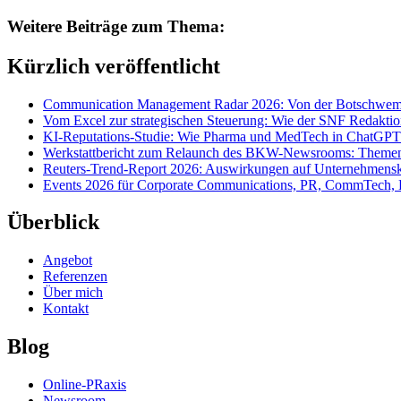
Weitere Beiträge zum Thema:
Kürzlich veröffentlicht
Communication Management Radar 2026: Von der Botschwemm
Vom Excel zur strategischen Steuerung: Wie der SNF Redakti
KI-Reputations-Studie: Wie Pharma und MedTech in ChatGPT
Werkstattbericht zum Relaunch des BKW-Newsrooms: Themens
Reuters-Trend-Report 2026: Auswirkungen auf Unternehmen
Events 2026 für Corporate Communications, PR, CommTech, 
Überblick
Angebot
Referenzen
Über mich
Kontakt
Blog
Online-PRaxis
Newsroom