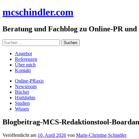
Zum
mc
schindler
.com
Inhalt
springen
Beratung und Fachblog zu Online-PR und
Suchen
nach:
Angebot
Referenzen
Über mich
Kontakt
Online-PRaxis
Newsroom
Bücher
Highlights
Studien
Wissen
Blogbeitrag-MCS-Redaktionstool-Boardan
Veröffentlicht am
10. April 2026
von
Marie-Christine Schindler